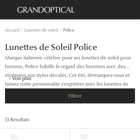
Passer
au
contenu
Lunettes de soleil
Toutes les
Accueil
Lunettes de soleil
Police
principal
Sélection -20%
À LA UN
Lunettes de Soleil Police
Sélection -30%
Offres : J
Marque italienne célèbre pour ses lunettes de soleil pour
Sélection -50%
Nos enga
homme, Police habille le regard des hommes avec des
montures aux styles décalés. Cet été, démarquez-vous et
Lunettes de vue
Innovatio
+ Voir plus
laissez votre personnalité s’exprimer avec les lunettes de
Sélection -20%
Examen de
soleil Police.
Filtrer
Sélection -30%
Onesight :
Sélection -50%
Catégori
13 Résultats
Lunettes 