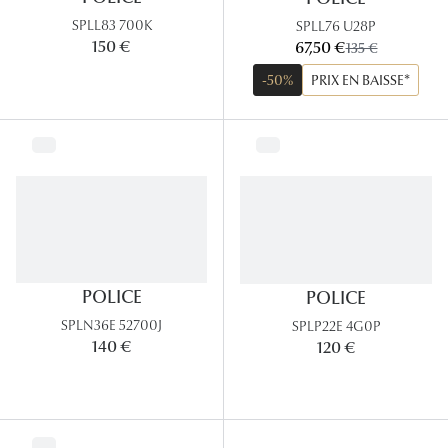
SPLL83 700K
SPLL76 U28P
Tous nos a
maintenant:
150 €
67,50 €
ancien prix:
135 €
-50%
PRIX EN BAISSE*
POLICE
POLICE
SPLN36E 52700J
SPLP22E 4G0P
140 €
120 €