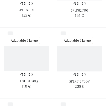
POLICE
POLICE
Panthos
SPLB36 531
SPLR82 700
Pilotes
135 €
195 €
Marques
Lunettes 
Adaptable à la vue
Adaptable à la vue
Lunettes 
Lunettes 
Lunettes 
Lunettes d
POLICE
POLICE
SPLE01 52U28Q
SPLR81E 700Y
Lunettes d
110 €
205 €
Lunettes 
Lunettes 