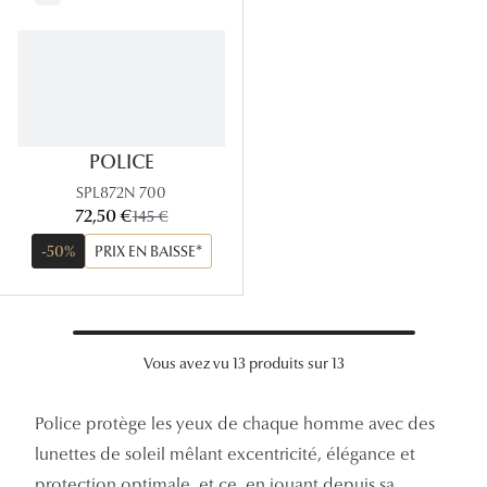
POLICE
SPL872N 700
maintenant:
72,50 €
ancien prix:
145 €
-50%
PRIX EN BAISSE*
Vous avez vu 13 produits sur 13
Police protège les yeux de chaque homme avec des
lunettes de soleil mêlant excentricité, élégance et
protection optimale, et ce, en jouant depuis sa