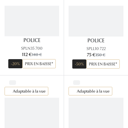
Lunettes
Lunettes d
Lunettes 
Lunettes f
POLICE
POLICE
SPLN35 700
SPLL10 722
Lunettes d
maintenant:
maintenant:
112 €
ancien prix:
75 €
ancien prix:
140 €
150 €
Lunettes 
-20%
PRIX EN BAISSE*
-50%
PRIX EN BAISSE*
Formes
Rondes
Adaptable à la vue
Adaptable à la vue
Rectangle
Hexagona
Carrées