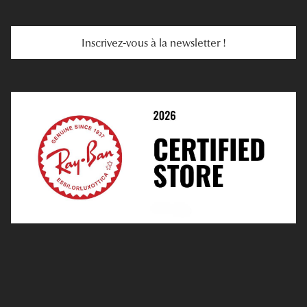
Services Web
Entretenir Ses Lentilles
Inscrivez-vous à la newsletter !
E-Réservation
Prescription De Lentilles
Prendre Rendez-Vous En Ligne
Choisir Ses Lentilles
Médiation
Verres Unifocaux
Verres Progressifs
Mes Premières Lunettes
Live Grand Regard