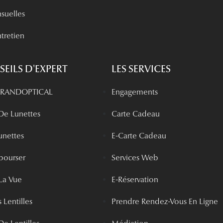
nsuelles
tretien
EILS D'EXPERT
LES SERVICES
 GRANDOPTICAL
Engagements
 De Lunettes
Carte Cadeau
unettes
E-Carte Cadeau
bourser
Services Web
La Vue
E-Réservation
 Lentilles
Prendre Rendez-Vous En Ligne