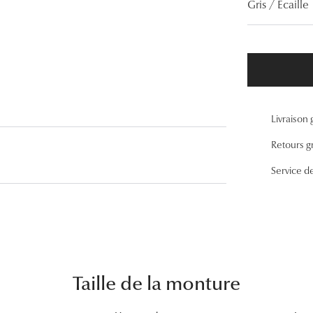
Gris / Ecaille
Lunettes de vue Gucci
Lunettes de vue Chloé
Voir toutes les marques
Livraison 
Retours gr
Service d
Taille de la monture