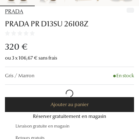
Lunettes
PRADA
Lunettes d
PRADA PR D13SU 26I08Z
Lunettes 
Lunettes f
320 €
Lunettes d
ou 3 x 106,67 € sans frais
Lunettes 
Gris / Marron
En stock
Formes
Rondes
Ajouter au panier
Rectangle
Réserver gratuitement en magasin
Hexagona
Livraison gratuite en magasin
Carrées
Retours gratuits