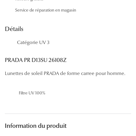
Panthos
Service de réparation en magasin
Pilotes
Détails
Marques
Catégorie UV 3
Lunettes 
Lunettes 
PRADA PR D13SU 26I08Z
Lunettes 
Lunettes de soleil PRADA de forme carree pour homme.
Lunettes 
Filtre UV 100%
Lunettes d
Lunettes d
Lunettes 
Information du produit
Lunettes 