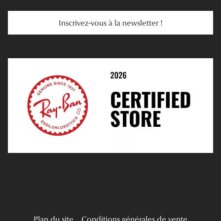
Services Web
Entretenir Ses Lentilles
Inscrivez-vous à la newsletter !
E-Réservation
Prescription De Lentilles
Prendre Rendez-Vous En Ligne
Choisir Ses Lentilles
Médiation
Verres Unifocaux
Verres Progressifs
Mes Premières Lunettes
Live Grand Regard
Plan du site
Conditions générales de vente