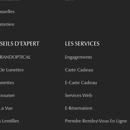
nsuelles
tretien
EILS D'EXPERT
LES SERVICES
 GRANDOPTICAL
Engagements
 De Lunettes
Carte Cadeau
unettes
E-Carte Cadeau
bourser
Services Web
La Vue
E-Réservation
 Lentilles
Prendre Rendez-Vous En Ligne