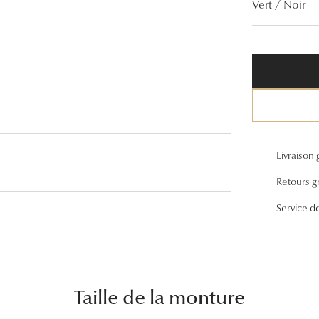
Vert / Noir
Lunettes de vue Gucci
Lunettes de vue Chloé
Voir toutes les marques
Livraison 
Retours gr
Service d
Taille de la monture