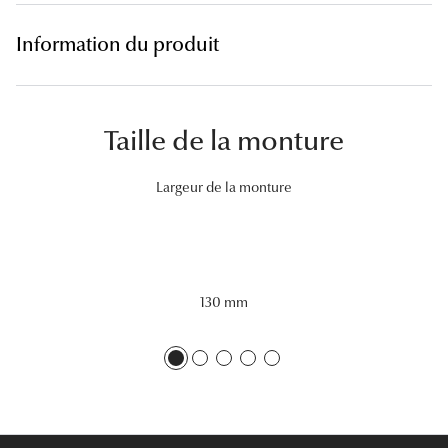
Lunettes 
Information du produit
Voir toute
Nos conse
Taille de la monture
Verres Tra
Largeur de la monture
Comprend
Comment c
Quiz lunett
130 mm
Voir tous 
Nos acce
Accessoire
Accessoire