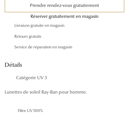
Panthos
Prendre rendez-vous gratuitement
Réserver gratuitement en magasin
Pilotes
Livraison gratuite en magasin
Marques
Retours gratuits
Lunettes 
Service de réparation en magasin
Lunettes 
Détails
Lunettes 
Lunettes 
Catégorie UV 3
Lunettes d
Lunettes de soleil Ray-Ban pour homme.
Lunettes d
Filtre UV 100%
Lunettes 
Lunettes 