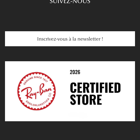
SUIVEZ-NOUS
Carte Cadeau
Se Faire Rembourser
E-Carte Cadeau
Troubles De La Vue
Services Web
Entretenir Ses Lentilles
Inscrivez-vous à la newsletter !
E-Réservation
Prescription De Lentilles
Prendre Rendez-Vous En Ligne
Choisir Ses Lentilles
Médiation
Verres Unifocaux
Verres Progressifs
Mes Premières Lunettes
Live Grand Regard