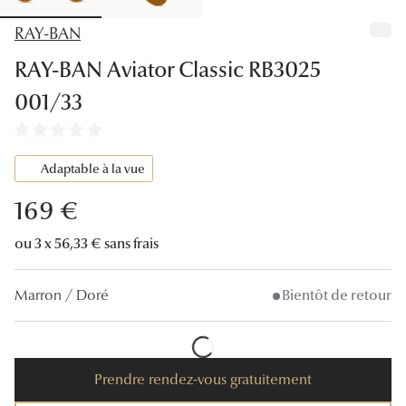
Lunettes
RAY-BAN
Lunettes d
RAY-BAN Aviator Classic RB3025
Lunettes 
001/33
Lunettes f
Lunettes d
Adaptable à la vue
Lunettes 
169 €
Formes
ou 3 x 56,33 € sans frais
Rondes
Marron / Doré
Bientôt de retour
Rectangle
Hexagona
Prendre rendez-vous gratuitement
Carrées