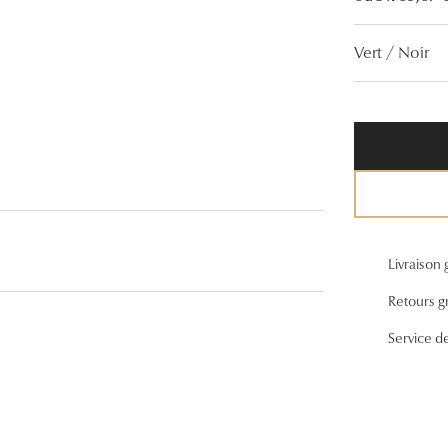
Lunettes de vue Gucci
Vert / Noir
Lunettes de vue Chloé
Voir toutes les marques
Livraison 
Retours gr
Service d