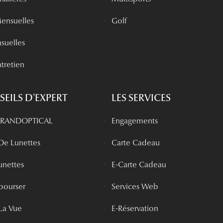
Mensuelles
Golf
nsuelles
tretien
EILS D'EXPERT
LES SERVICES
 GRANDOPTICAL
Engagements
 De Lunettes
Carte Cadeau
unettes
E-Carte Cadeau
bourser
Services Web
La Vue
E-Réservation