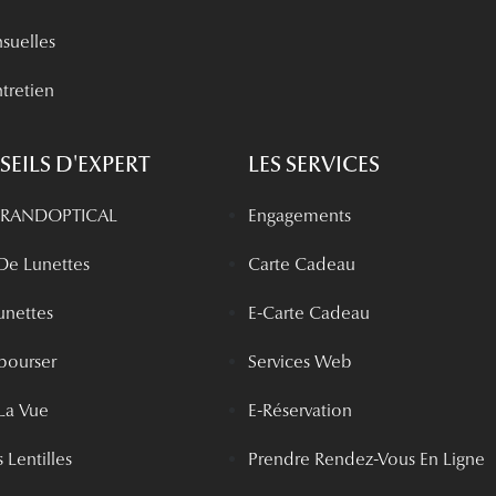
nsuelles
tretien
EILS D'EXPERT
LES SERVICES
 GRANDOPTICAL
Engagements
 De Lunettes
Carte Cadeau
unettes
E-Carte Cadeau
bourser
Services Web
La Vue
E-Réservation
 Lentilles
Prendre Rendez-Vous En Ligne