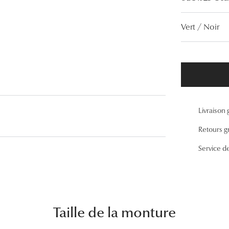
Lunettes de vue Gucci
Vert / Noir
Lunettes de vue Chloé
Voir toutes les marques
Livraison 
Retours gr
Service d
Taille de la monture