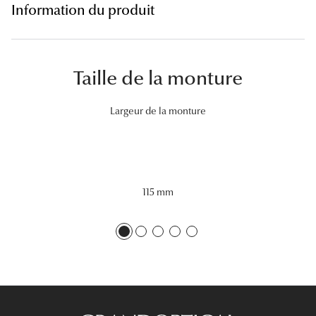
Information du produit
Lunettes 
Voir toute
Taille de la monture
Nos conse
Verres Tra
Largeur de la monture
Comprend
Comment c
115 mm
Quiz lunett
Voir tous 
Nos acce
Accessoire
Accessoire