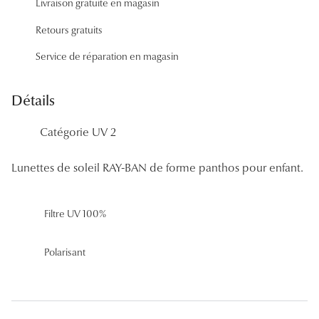
Livraison gratuite en magasin
Panthos
Retours gratuits
Pilotes
Service de réparation en magasin
Marques
Détails
Lunettes 
Catégorie UV 2
Lunettes 
Lunettes 
Lunettes de soleil RAY-BAN de forme panthos pour enfant.
Lunettes 
Filtre UV 100%
Lunettes d
Lunettes d
Polarisant
Lunettes 
Lunettes 