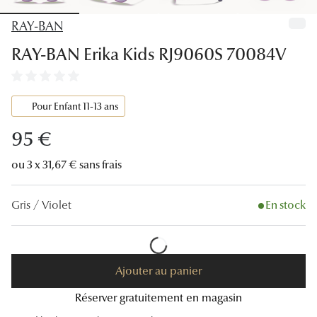
Lunettes
RAY-BAN
Lunettes d
RAY-BAN Erika Kids RJ9060S 70084V
Lunettes 
Lunettes f
Pour Enfant 11-13 ans
Lunettes d
95 €
Lunettes 
ou 3 x 31,67 € sans frais
Formes
Gris / Violet
En stock
Rondes
Rectangle
Ajouter au panier
Hexagona
Réserver gratuitement en magasin
Carrées