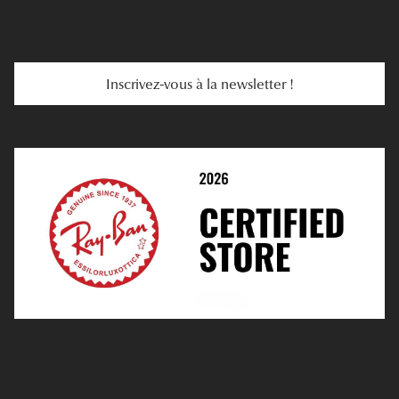
E-Carte Cadeau
Troubles De La Vue
Services Web
Entretenir Ses Lentilles
Inscrivez-vous à la newsletter !
E-Réservation
Prescription De Lentilles
Prendre Rendez-Vous En Ligne
Choisir Ses Lentilles
Médiation
Verres Unifocaux
Verres Progressifs
Mes Premières Lunettes
Live Grand Regard