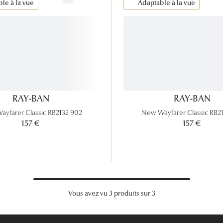
le à la vue
Adaptable à la vue
Lunettes de vue Gucci
Lunettes de vue Chloé
Voir toutes les marques
RAY-BAN
RAY-BAN
yfarer Classic RB2132 902
New Wayfarer Classic RB2
157 €
157 €
Vous avez vu 3 produits sur 3