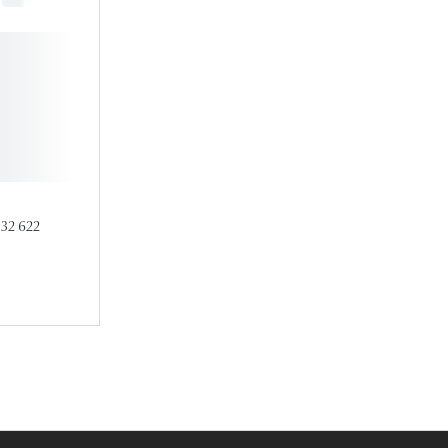
Accessoires audition
Tous nos accessoires
132 622