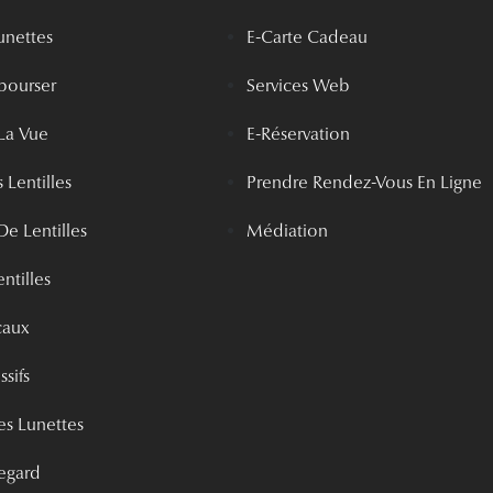
unettes
E-Carte Cadeau
bourser
Services Web
La Vue
E-Réservation
 Lentilles
Prendre Rendez-Vous En Ligne
De Lentilles
Médiation
ntilles
caux
ssifs
s Lunettes
egard