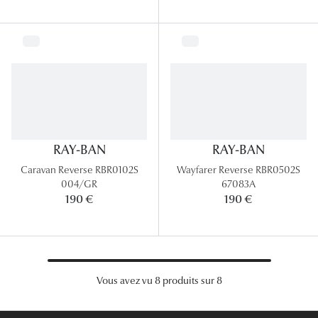
Lunettes 
Voir toute
Nos conse
Verres Tra
Comprend
RAY-BAN
RAY-BAN
Comment c
Caravan Reverse RBR0102S
Wayfarer Reverse RBR0502S
004/GR
67083A
Quiz lunett
190 €
190 €
Voir tous 
Nos acce
Vous avez vu 8 produits sur 8
Accessoire
Accessoire