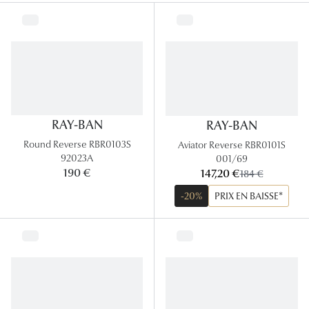
Lunettes
Lunettes d
Lunettes 
Lunettes f
Lunettes d
RAY-BAN
RAY-BAN
Round Reverse RBR0103S
Aviator Reverse RBR0101S
Lunettes 
92023A
001/69
maintenant:
190 €
147,20 €
ancien prix:
184 €
Formes
-20%
PRIX EN BAISSE*
Rondes
Rectangle
Hexagona
Carrées