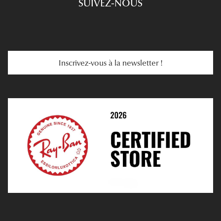
SUIVEZ-NOUS
Carte Cadeau
Se Faire Rembourser
E-Carte Cadeau
Troubles De La Vue
Services Web
Entretenir Ses Lentilles
Inscrivez-vous à la newsletter !
E-Réservation
Prescription De Lentilles
Prendre Rendez-Vous En Ligne
Choisir Ses Lentilles
Médiation
Verres Unifocaux
Verres Progressifs
Mes Premières Lunettes
Live Grand Regard