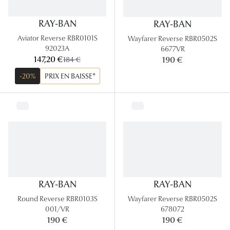
Panthos
RAY-BAN
RAY-BAN
Pilotes
Aviator Reverse RBR0101S
Wayfarer Reverse RBR0502S
92023A
6677VR
Marques
maintenant:
147,20 €
ancien prix:
190 €
184 €
Lunettes 
-20%
PRIX EN BAISSE*
Lunettes 
Lunettes 
Lunettes 
Lunettes d
Lunettes d
RAY-BAN
RAY-BAN
Round Reverse RBR0103S
Wayfarer Reverse RBR0502S
Lunettes 
001/VR
678072
190 €
Lunettes 
190 €