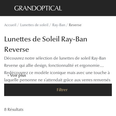
Passer
au
contenu
Lunettes de soleil
Toutes les
Accueil
Lunettes de soleil
Ray-Ban
Reverse
principal
Sélection -20%
À LA UN
Lunettes de Soleil Ray-Ban
Sélection -30%
Offres : J
Reverse
Sélection -50%
Nos enga
Découvrez notre sélection de lunettes de soleil Ray-Ban
Lunettes de vue
Innovatio
Reverse qui allie design, fonctionnalité et ergonomie.
Sélection -20%
Redécouvrez ce modèle iconique mais avec une touche à
Examen de
+ Voir plus
laquelle personne ne s’attendait grâce aux verres renversés
Sélection -30%
Onesight :
qui passent d’une forme convexe à concave.
Filtrer
Sélection -50%
Catégori
Lunettes 
8 Résultats