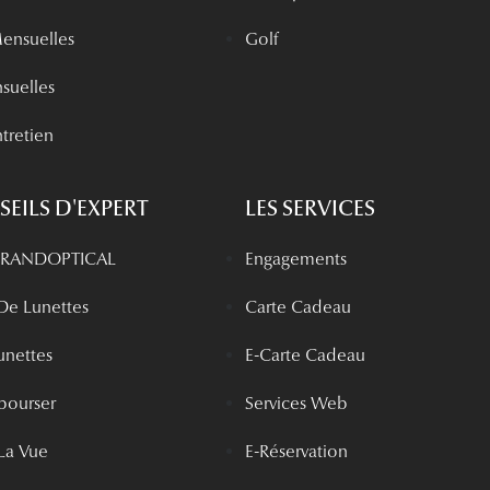
Mensuelles
Golf
nsuelles
tretien
EILS D'EXPERT
LES SERVICES
 GRANDOPTICAL
Engagements
 De Lunettes
Carte Cadeau
unettes
E-Carte Cadeau
bourser
Services Web
La Vue
E-Réservation