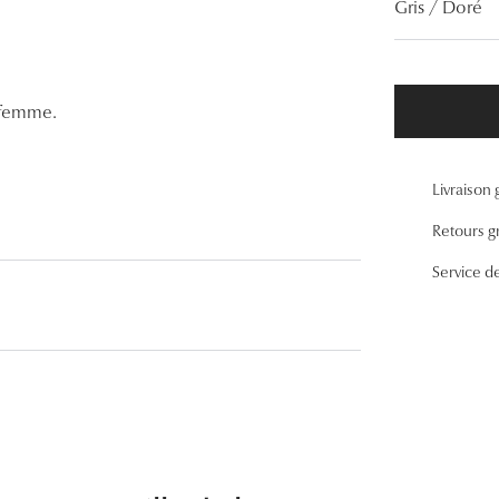
Gris / Doré
Lunettes de vue Gucci
Lunettes de vue Chloé
Voir toutes les marques
 femme.
Livraison 
Retours gr
Service d