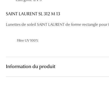
Lentilles sphériques
Les troubles visuels
Carrées
Lunettes de vue femme
Lunettes de soleil femme
Lentilles toriques
SAINT LAURENT SL 312 M 13
Découvrir tous nos conseils
Panthos
Lunettes de vue homme
Lunettes de soleil homme
Lentilles progressives
Lunettes de soleil SAINT LAURENT de forme rectangle pour
Pilotes
Lunettes de vue enfant
Lunettes de soleil enfant
Filtre UV 100%
Information du produit