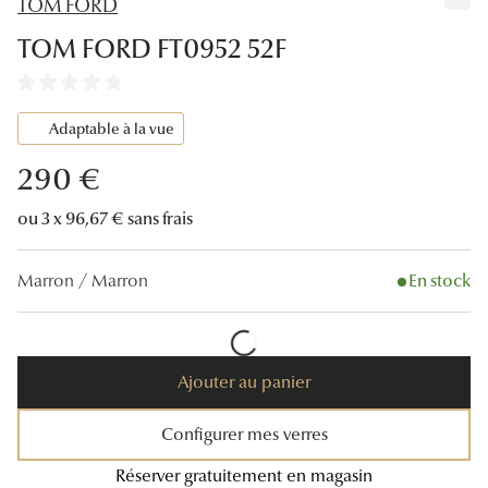
TOM FORD
Lunettes
TOM FORD FT0952 52F
Lunettes d
Lunettes 
Adaptable à la vue
Lunettes f
290 €
Lunettes d
ou 3 x 96,67 € sans frais
Lunettes 
Marron / Marron
En stock
Formes
Rondes
Rectangle
Ajouter au panier
Hexagona
Configurer mes verres
Carrées
Réserver gratuitement en magasin