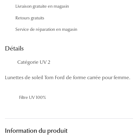
Panthos
Livraison gratuite en magasin
Pilotes
Retours gratuits
Service de réparation en magasin
Marques
Lunettes 
Détails
Lunettes 
Catégorie UV 2
Lunettes 
Lunettes de soleil Tom Ford de forme carrée pour femme.
Lunettes 
Lunettes d
Filtre UV 100%
Lunettes d
Lunettes 
Information du produit
Lunettes 