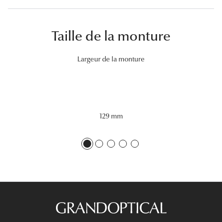
Lunettes 
Voir toute
Taille de la monture
Nos conse
Largeur de la monture
Verres Tra
Comprend
Comment c
129 mm
Quiz lunett
Voir tous 
Nos acce
Accessoire
Accessoire