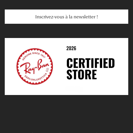
Services Web
Entretenir Ses Lentilles
Inscrivez-vous à la newsletter !
E-Réservation
Prescription De Lentilles
Prendre Rendez-Vous En Ligne
Choisir Ses Lentilles
Médiation
Verres Unifocaux
Verres Progressifs
Mes Premières Lunettes
Live Grand Regard