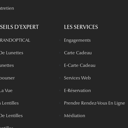
tretien
EILS D'EXPERT
LES SERVICES
 GRANDOPTICAL
Engagements
 De Lunettes
Carte Cadeau
unettes
E-Carte Cadeau
bourser
Services Web
La Vue
E-Réservation
 Lentilles
Prendre Rendez-Vous En Ligne
De Lentilles
Médiation