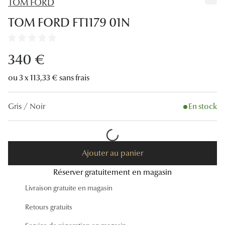
TOM FORD
Lunettes
TOM FORD FT1179 01N
Lunettes d
Lunettes 
340 €
Lunettes f
ou 3 x 113,33 € sans frais
Lunettes d
Gris / Noir
En stock
Lunettes 
Formes
Rondes
Ajouter au panier
Réserver gratuitement en magasin
Rectangle
Livraison gratuite en magasin
Hexagona
Retours gratuits
Carrées