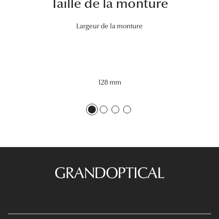
Taille de la monture
Lunettes 
Largeur de la monture
Voir toute
Nos conse
Verres Tra
128 mm
Comprend
Comment c
Quiz lunett
Voir tous 
Nos acce
Accessoire
Accessoire