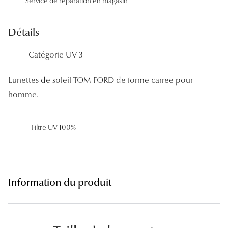
Service de réparation en magasin
Panthos
Pilotes
Détails
Marques
Catégorie UV 3
Lunettes 
Lunettes de soleil TOM FORD de forme carree pour
homme.
Lunettes 
Lunettes 
Filtre UV 100%
Lunettes 
Lunettes d
Lunettes d
Information du produit
Lunettes 
Lunettes 