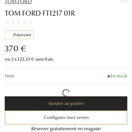
TOM FORD
Lunettes
TOM FORD FT1217 01R
Lunettes d
Lunettes 
Polarisant
Lunettes f
370 €
Lunettes d
ou 3 x 123,33 € sans frais
Lunettes 
Noir
En stock
Formes
Rondes
Rectangle
Ajouter au panier
Hexagona
Configurer mes verres
Carrées
Réserver gratuitement en magasin