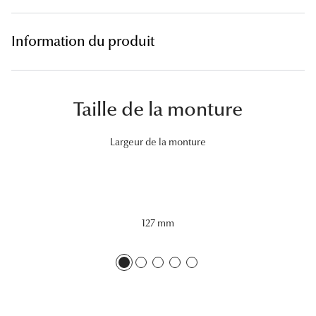
Lunettes 
Information du produit
Voir toute
Nos conse
Taille de la monture
Verres Tra
Comprend
Largeur de la monture
Comment c
Quiz lunett
Voir tous 
127 mm
Nos acce
Accessoire
Accessoire