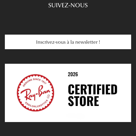
SUIVEZ-NOUS
Carte Cadeau
Se Faire Rembourser
E-Carte Cadeau
Troubles De La Vue
Services Web
Entretenir Ses Lentilles
Inscrivez-vous à la newsletter !
E-Réservation
Prescription De Lentilles
Prendre Rendez-Vous En Ligne
Choisir Ses Lentilles
Médiation
Verres Unifocaux
Verres Progressifs
Mes Premières Lunettes
Live Grand Regard