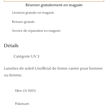
Panthos
Réserver gratuitement en magasin
Livraison gratuite en magasin
Pilotes
Retours gratuits
Marques
Service de réparation en magasin
Lunettes 
Détails
Lunettes 
Lunettes 
Catégorie UV 3
Lunettes 
Lunettes de soleil Unofficial de forme carrée pour homme
Lunettes d
ou femme.
Lunettes d
Filtre UV 100%
Lunettes 
Lunettes 
Polarisant