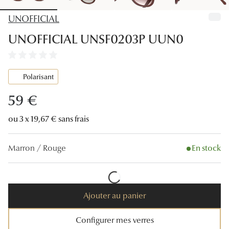
Lunettes
UNOFFICIAL
Lunettes d
UNOFFICIAL UNSF0203P UUN0
Lunettes 
Lunettes f
Polarisant
Lunettes d
59 €
Lunettes 
ou 3 x 19,67 € sans frais
Formes
Marron / Rouge
En stock
Rondes
Rectangle
Ajouter au panier
Hexagona
Carrées
Configurer mes verres