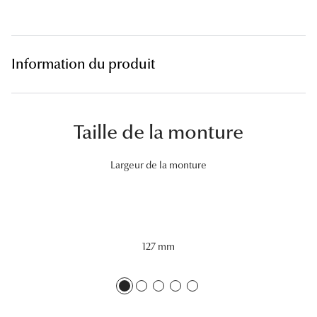
Lunettes 
Voir toute
Information du produit
Nos conse
Verres Tra
Taille de la monture
Comprend
Comment c
Largeur de la monture
Quiz lunett
Voir tous 
127 mm
Nos acce
Accessoire
Accessoire