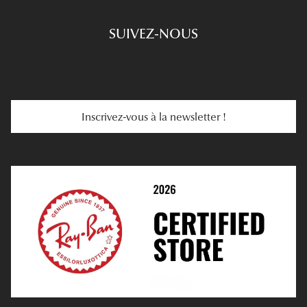
Engagements
Choisir Ses Lunettes
SUIVEZ-NOUS
Carte Cadeau
Se Faire Rembourser
E-Carte Cadeau
Troubles De La Vue
Services Web
Entretenir Ses Lentilles
Inscrivez-vous à la newsletter !
E-Réservation
Prescription De Lentilles
Prendre Rendez-Vous En Ligne
Choisir Ses Lentilles
Médiation
Verres Unifocaux
Verres Progressifs
Mes Premières Lunettes
Live Grand Regard