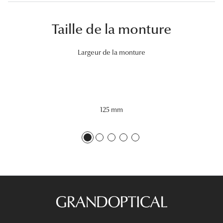
Lunettes 
Taille de la monture
Voir toute
Largeur de la monture
Nos conse
Verres Tra
Comprend
125 mm
Comment c
Quiz lunett
Voir tous 
Nos acce
Accessoire
Accessoire