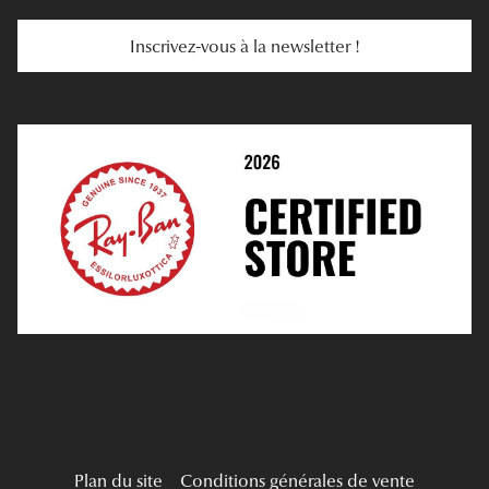
Services Web
Entretenir Ses Lentilles
Inscrivez-vous à la newsletter !
E-Réservation
Prescription De Lentilles
Prendre Rendez-Vous En Ligne
Choisir Ses Lentilles
Médiation
Verres Unifocaux
Verres Progressifs
Mes Premières Lunettes
Live Grand Regard
Plan du site
Conditions générales de vente