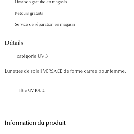
Livraison gratuite en magasin
Panthos
Retours gratuits
Pilotes
Service de réparation en magasin
Marques
Détails
Lunettes 
catégorie UV 3
Lunettes 
Lunettes 
Lunettes de soleil VERSACE de forme carree pour femme.
Lunettes 
Filtre UV 100%
Lunettes d
Lunettes d
Lunettes 
Information du produit
Lunettes 