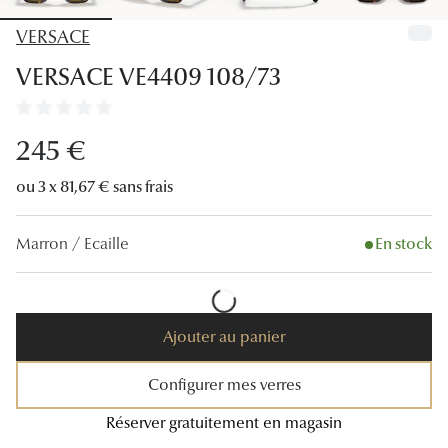
Lunettes
VERSACE
Lunettes d
VERSACE VE4409 108/73
Lunettes 
Lunettes f
245 €
Lunettes d
ou 3 x 81,67 € sans frais
Lunettes 
Marron / Ecaille
En stock
Formes
Rondes
Ajouter au panier
Rectangle
Hexagona
Configurer mes verres
Réserver gratuitement en magasin
Carrées