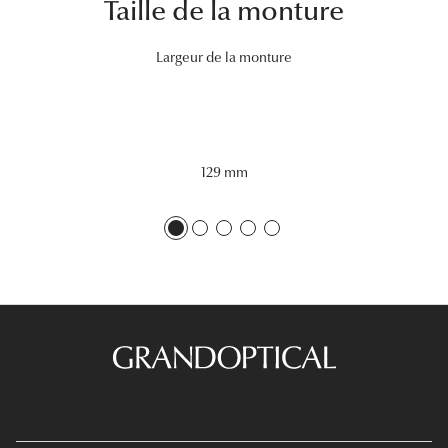
Taille de la monture
Lunettes 
Largeur de la monture
Voir toute
Nos conse
Verres Tra
129 mm
Comprend
Comment c
Quiz lunett
Voir tous 
Nos acce
Accessoire
Accessoire