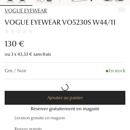
Lunettes
VOGUE EYEWEAR
Lunettes d
VOGUE EYEWEAR VO5230S W44/11
Lunettes 
Lunettes f
130 €
Lunettes d
ou 3 x 43,33 € sans frais
Lunettes 
Gris / Noir
En stock
Formes
Rondes
Ajouter au panier
Rectangle
Réserver gratuitement en magasin
Hexagona
Livraison gratuite en magasin
Carrées
Retours gratuits