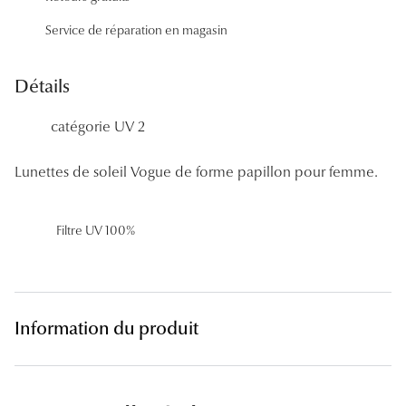
Panthos
Service de réparation en magasin
Pilotes
Détails
Marques
catégorie UV 2
Lunettes 
Lunettes 
Lunettes de soleil Vogue de forme papillon pour femme.
Lunettes 
Filtre UV 100%
Lunettes 
Lunettes d
Lunettes d
Information du produit
Lunettes 
Lunettes 