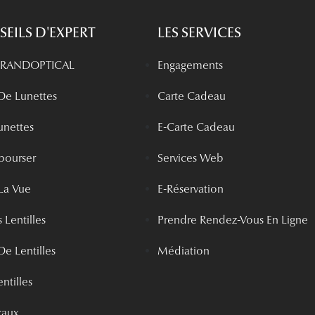
EILS D'EXPERT
LES SERVICES
 GRANDOPTICAL
Engagements
 De Lunettes
Carte Cadeau
unettes
E-Carte Cadeau
bourser
Services Web
La Vue
E-Réservation
 Lentilles
Prendre Rendez-Vous En Ligne
De Lentilles
Médiation
ntilles
caux