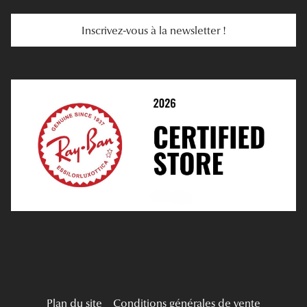
Services Web
Entretenir Ses Lentilles
Inscrivez-vous à la newsletter !
E-Réservation
Prescription De Lentilles
Prendre Rendez-Vous En Ligne
Choisir Ses Lentilles
Médiation
Verres Unifocaux
Verres Progressifs
Mes Premières Lunettes
Live Grand Regard
Plan du site
Conditions générales de vente