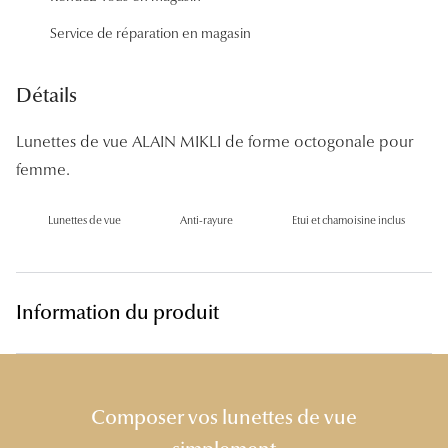
Panthos
Service de réparation en magasin
Pilotes
Détails
Marques
Lunettes de vue ALAIN MIKLI de forme octogonale pour
Lunettes 
femme.
Lunettes 
Lunettes de vue
Anti-rayure
Etui et chamoisine inclus
Lunettes 
Lunettes 
Lunettes d
Information du produit
Lunettes d
Lunettes 
Composer vos lunettes de vue
Lunettes 