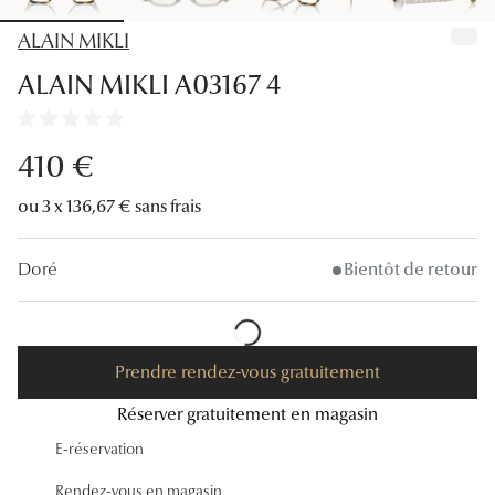
Lunettes
ALAIN MIKLI
Lunettes d
ALAIN MIKLI A03167 4
Lunettes 
Lunettes f
410 €
Lunettes d
ou 3 x 136,67 € sans frais
Lunettes 
Doré
Bientôt de retour
Formes
Rondes
Prendre rendez-vous gratuitement
Rectangle
Réserver gratuitement en magasin
Hexagona
E-réservation
Carrées
Rendez-vous en magasin