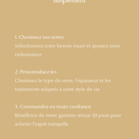
simplement
Lunettes 
Voir toute
Nos conse
1. Choisissez vos verres
Sélectionnez votre besoin visuel et ajoutez votre
Verres Tra
ordonnance
Comprend
2. Personnalisez-les
Comment c
Choisissez le type de verre, l’épaisseur et les
Quiz lunett
traitements adaptés à votre style de vie
Voir tous 
3. Commandez en toute confiance
Nos acce
Bénéficiez de notre garantie retour 30 jours pour
acheter l’esprit tranquille
Accessoire
Accessoire