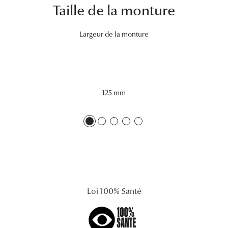
Taille de la monture
Lunettes 
Voir toute
Largeur de la monture
Nos conse
Verres Tra
125 mm
Comprend
Comment c
Quiz lunett
Voir tous 
Nos acce
Loi 100% Santé
Accessoire
Accessoire