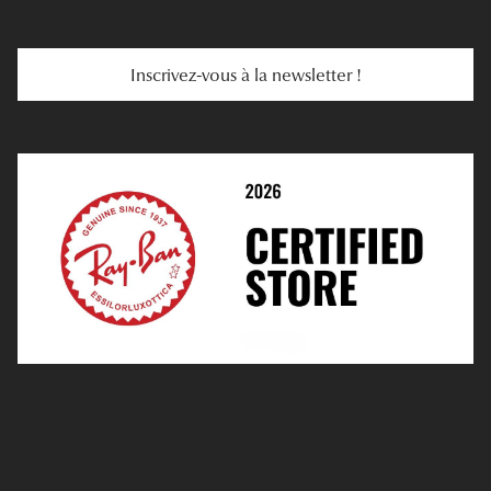
Troubles De La Vue
Services Web
Entretenir Ses Lentilles
Inscrivez-vous à la newsletter !
E-Réservation
Prescription De Lentilles
Prendre Rendez-Vous En Ligne
Choisir Ses Lentilles
Médiation
Verres Unifocaux
Verres Progressifs
Mes Premières Lunettes
Live Grand Regard