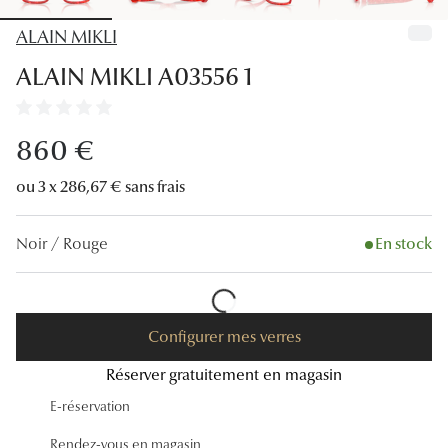
Lunettes
ALAIN MIKLI
Lunettes d
ALAIN MIKLI A03556 1
Lunettes 
Lunettes f
860 €
Lunettes d
ou 3 x 286,67 € sans frais
Lunettes 
Noir / Rouge
En stock
Formes
Rondes
Configurer mes verres
Rectangle
Réserver gratuitement en magasin
Hexagona
E-réservation
Carrées
Rendez-vous en magasin