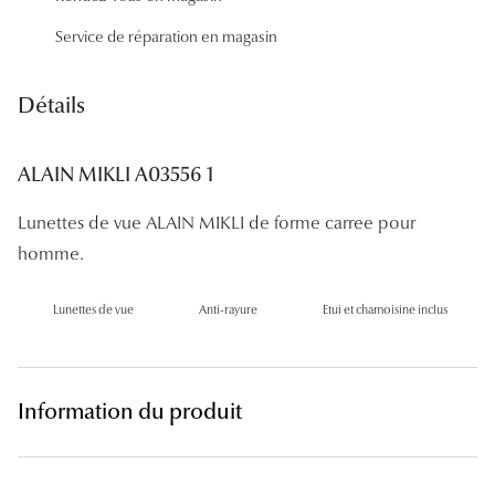
Panthos
Service de réparation en magasin
Pilotes
Détails
Marques
Lunettes 
ALAIN MIKLI A03556 1
Lunettes 
Lunettes de vue ALAIN MIKLI de forme carree pour
Lunettes 
homme.
Lunettes 
Lunettes de vue
Anti-rayure
Etui et chamoisine inclus
Lunettes d
Lunettes d
Information du produit
Lunettes 
Lunettes 