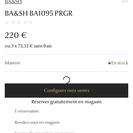
BA&SH
Lunettes
BA&SH BA1095 PRGR
Lunettes d
Lunettes 
220 €
Lunettes f
ou 3 x 73,33 € sans frais
Lunettes d
Marron
En stock
Lunettes 
Formes
Rondes
Configurer mes verres
Réserver gratuitement en magasin
Rectangle
E-réservation
Hexagona
Rendez-vous en magasin
Carrées