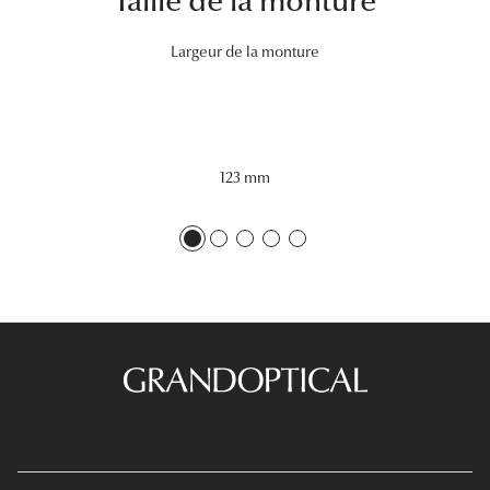
Taille de la monture
Tous nos a
Largeur de la monture
123 mm