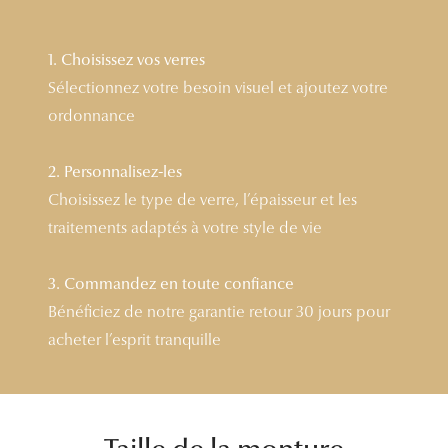
Lunettes 
1. Choisissez vos verres
Voir toute
Sélectionnez votre besoin visuel et ajoutez votre
Nos conse
ordonnance
Verres Tra
2. Personnalisez-les
Comprend
Choisissez le type de verre, l’épaisseur et les
traitements adaptés à votre style de vie
Comment c
Quiz lunett
3. Commandez en toute confiance
Bénéficiez de notre garantie retour 30 jours pour
Voir tous 
acheter l’esprit tranquille
Nos acce
Accessoire
Accessoire