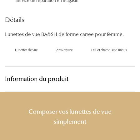
Service de réparation en magasin
Panthos
Pilotes
Détails
Marques
Lunettes de vue BA&SH de forme carree pour femme.
Lunettes 
Lunettes de vue
Anti-rayure
Etui et chamoisine inclus
Lunettes 
Lunettes 
Information du produit
Lunettes 
Lunettes d
Lunettes d
Composer vos lunettes de vue
simplement
Lunettes 
Lunettes 