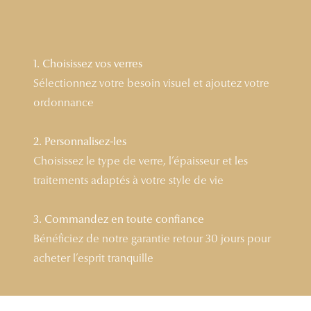
Lunettes 
Voir toute
1. Choisissez vos verres
Nos conse
Sélectionnez votre besoin visuel et ajoutez votre
ordonnance
Verres Tra
Comprend
2. Personnalisez-les
Choisissez le type de verre, l’épaisseur et les
Comment c
traitements adaptés à votre style de vie
Quiz lunett
Voir tous 
3. Commandez en toute confiance
Bénéficiez de notre garantie retour 30 jours pour
Nos acce
acheter l’esprit tranquille
Accessoire
Accessoire