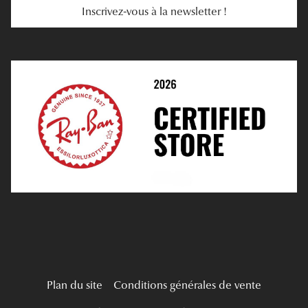
Inscrivez-vous à la newsletter !
E-Réservation
Prescription De Lentilles
Prendre Rendez-Vous En Ligne
Choisir Ses Lentilles
Médiation
Verres Unifocaux
Verres Progressifs
Mes Premières Lunettes
Live Grand Regard
Plan du site
Conditions générales de vente