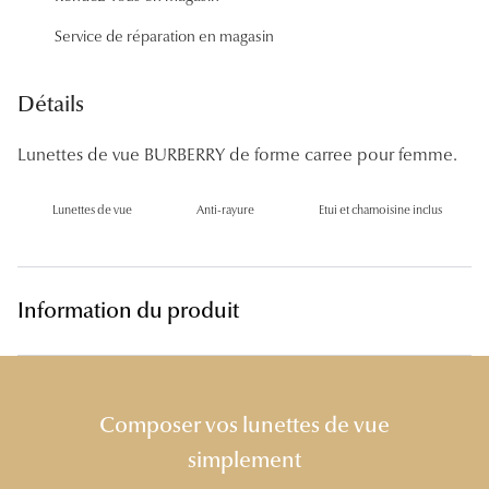
Panthos
Service de réparation en magasin
Pilotes
Détails
Marques
Lunettes de vue BURBERRY de forme carree pour femme.
Lunettes 
Lunettes 
Lunettes de vue
Anti-rayure
Etui et chamoisine inclus
Lunettes 
Lunettes 
Information du produit
Lunettes d
Lunettes d
Composer vos lunettes de vue
Lunettes 
simplement
Lunettes 