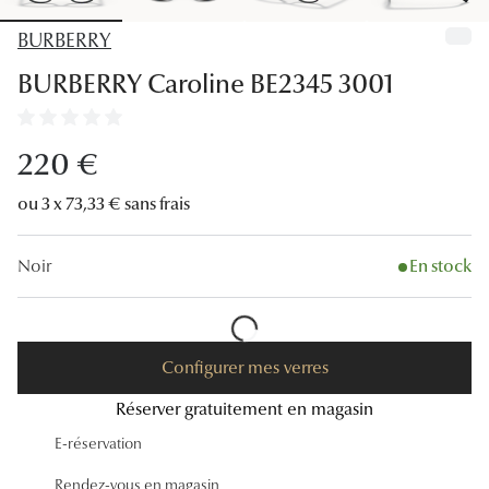
Lunettes
BURBERRY
Lunettes d
BURBERRY Caroline BE2345 3001
Lunettes 
Lunettes f
220 €
Lunettes d
ou 3 x 73,33 € sans frais
Lunettes 
Noir
En stock
Formes
Rondes
Configurer mes verres
Rectangle
Réserver gratuitement en magasin
Hexagona
E-réservation
Carrées
Rendez-vous en magasin