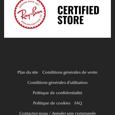
Tous nos a
Verres Progressifs
Mes Premières Lunettes
Live Grand Regard
Plan du site
Conditions générales de vente
Conditions générales d'utilisation
Politique de confidentialité
Politique de cookies
FAQ
Contactez-nous / Annuler une commande