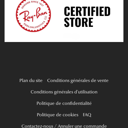
Tous nos a
Verres Progressifs
Mes Premières Lunettes
Live Grand Regard
Plan du site
Conditions générales de vente
Conditions générales d'utilisation
Politique de confidentialité
Politique de cookies
FAQ
Contactez-nous / Annuler une commande