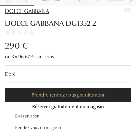
Lunettes
DOLCE GABBANA
Lunettes d
DOLCE GABBANA DG1352 2
Lunettes 
Lunettes f
290 €
Lunettes d
ou 3 x 96,67 € sans frais
Lunettes 
Doré
Formes
Rondes
Prendre rendez-vous gratuitement
Rectangle
Réserver gratuitement en magasin
E-réservation
Hexagona
Rendez-vous en magasin
Carrées