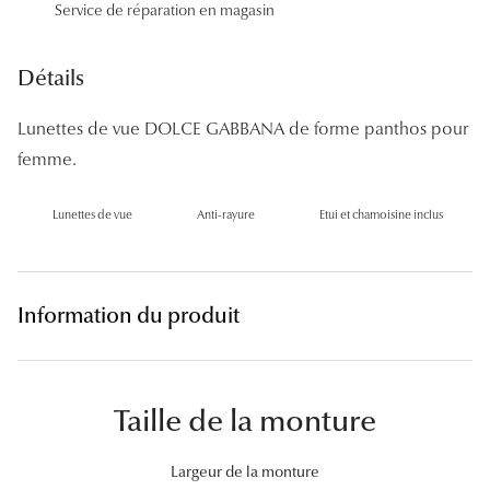
Service de réparation en magasin
Panthos
Pilotes
Détails
Marques
Lunettes de vue DOLCE GABBANA de forme panthos pour
femme.
Lunettes 
Lunettes 
Lunettes de vue
Anti-rayure
Etui et chamoisine inclus
Lunettes 
Lunettes 
Information du produit
Lunettes d
Lunettes d
Taille de la monture
Lunettes 
Lunettes 
Largeur de la monture