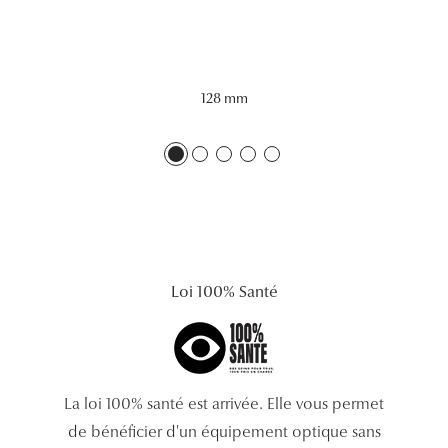
Lunettes 
Voir toute
128 mm
Nos conse
Verres Tra
Comprend
Comment c
Quiz lunett
Loi 100% Santé
Voir tous 
Nos acce
La loi 100% santé est arrivée. Elle vous permet
Accessoire
de bénéficier d'un équipement optique sans
Accessoire