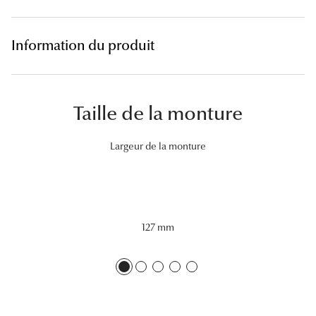
Lunettes 
Voir toute
Information du produit
Nos conse
Taille de la monture
Verres Tra
Comprend
Largeur de la monture
Comment c
Quiz lunett
Voir tous 
127 mm
Nos acce
Accessoire
Accessoire