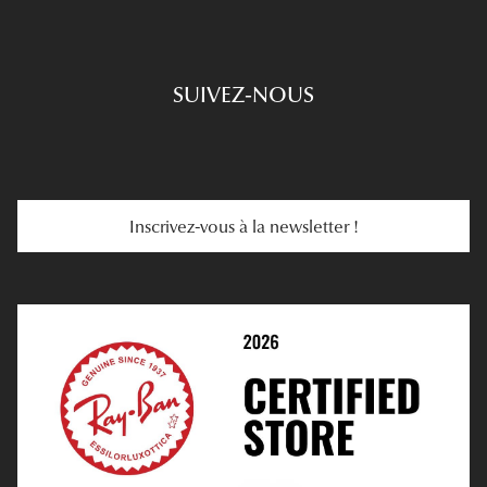
Prescription De Lunettes
Engagements
Choisir Ses Lunettes
SUIVEZ-NOUS
Carte Cadeau
Se Faire Rembourser
E-Carte Cadeau
Troubles De La Vue
Services Web
Entretenir Ses Lentilles
Inscrivez-vous à la newsletter !
E-Réservation
Prescription De Lentilles
Prendre Rendez-Vous En Ligne
Choisir Ses Lentilles
Médiation
Verres Unifocaux
Verres Progressifs
Mes Premières Lunettes