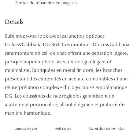
Service de réparation en magasin
Panthos
Pilotes
Détails
Marques
Sublimez votre look avec les lunettes optiques
Dolce&Gabbana DG1363. Ces montures Dolce&Gabbana
Lunettes 
sans monture en œil de chat offrent une sensation légère,
Lunettes 
presque imperceptible, avec un design élégant et
Lunettes 
minimaliste. Fabriquées en métal fin doré, les branches
présentent des extrémités en acétate confortables et une
Lunettes 
réinterprétation complexe du logo croisé emblématique
Lunettes d
DG. Les coussinets de nez réglables garantissent un
ajustement personnalisé, alliant élégance et praticité de
Lunettes d
manière harmonique.
Lunettes 
Lunettes de vue
Anti-rayure
Etui et chamoisine inclus
Lunettes 