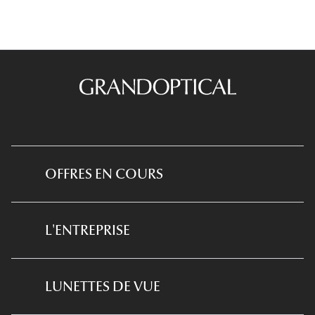
OFFRES EN COURS
*Conditions des offres en cours
L'ENTREPRISE
*
Conditions des offres examen de la vue
et équipement optique
Qui sommes-nous ?
LUNETTES DE VUE
*Conditions de l'offre ma box
Notre expertise santé visuelle