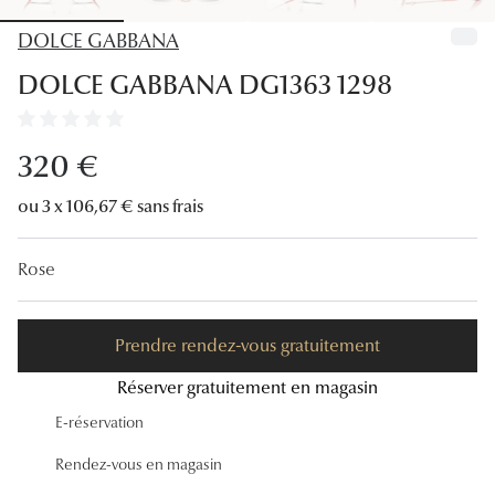
Lunettes
DOLCE GABBANA
Lunettes d
DOLCE GABBANA DG1363 1298
Lunettes 
Lunettes f
320 €
Lunettes d
ou 3 x 106,67 € sans frais
Lunettes 
Rose
Formes
Rondes
Prendre rendez-vous gratuitement
Rectangle
Réserver gratuitement en magasin
E-réservation
Hexagona
Rendez-vous en magasin
Carrées