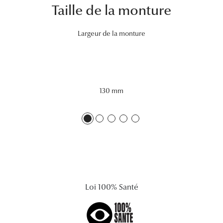
Taille de la monture
Lunettes 
Voir toute
Largeur de la monture
Nos conse
Verres Tra
130 mm
Comprend
Comment c
Quiz lunett
Voir tous 
Nos acce
Loi 100% Santé
Accessoire
Accessoire