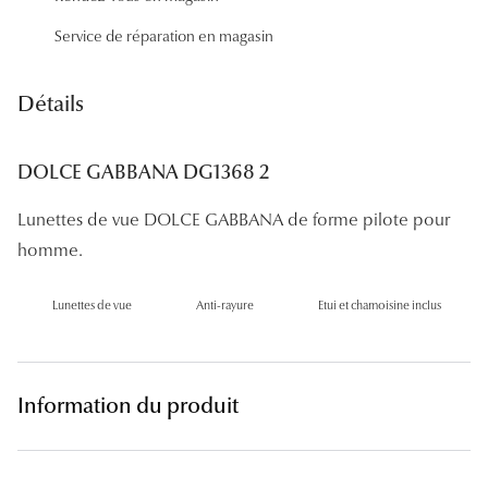
Panthos
Service de réparation en magasin
Pilotes
Détails
Marques
Lunettes 
DOLCE GABBANA DG1368 2
Lunettes 
Lunettes de vue DOLCE GABBANA de forme pilote pour
Lunettes 
homme.
Lunettes 
Lunettes de vue
Anti-rayure
Etui et chamoisine inclus
Lunettes d
Lunettes d
Information du produit
Lunettes 
Lunettes 