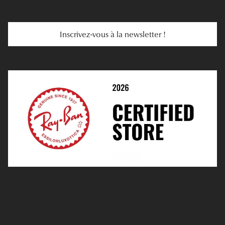
Troubles De La Vue
Services Web
Entretenir Ses Lentilles
Inscrivez-vous à la newsletter !
E-Réservation
Prescription De Lentilles
Prendre Rendez-Vous En Ligne
Choisir Ses Lentilles
Médiation
Verres Unifocaux
Verres Progressifs
Mes Premières Lunettes
Live Grand Regard