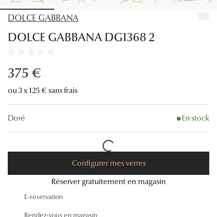
Lunettes
DOLCE GABBANA
Lunettes d
DOLCE GABBANA DG1368 2
Lunettes 
Lunettes f
375 €
Lunettes d
ou 3 x 125 € sans frais
Lunettes 
Doré
En stock
Formes
Rondes
Configurer mes verres
Rectangle
Réserver gratuitement en magasin
Hexagona
E-réservation
Carrées
Rendez-vous en magasin