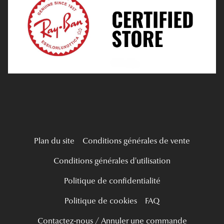
Tous nos a
Verres Progressifs
Mes Premières Lunettes
Live Grand Regard
Plan du site
Conditions générales de vente
Conditions générales d'utilisation
Politique de confidentialité
Politique de cookies
FAQ
Contactez-nous / Annuler une commande