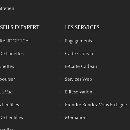
tretien
EILS D'EXPERT
LES SERVICES
 GRANDOPTICAL
Engagements
 De Lunettes
Carte Cadeau
unettes
E-Carte Cadeau
bourser
Services Web
La Vue
E-Réservation
 Lentilles
Prendre Rendez-Vous En Ligne
De Lentilles
Médiation