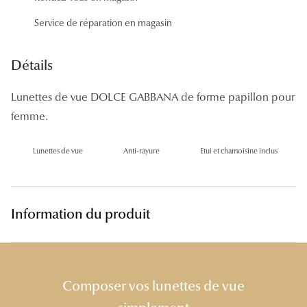
Panthos
Service de réparation en magasin
Pilotes
Détails
Marques
Lunettes de vue DOLCE GABBANA de forme papillon pour
Lunettes 
femme.
Lunettes 
Lunettes de vue
Anti-rayure
Etui et chamoisine inclus
Lunettes 
Lunettes 
Lunettes d
Information du produit
Lunettes d
Lunettes 
Composer vos lunettes de vue
Lunettes 