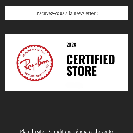
Services Web
Entretenir Ses Lentilles
Inscrivez-vous à la newsletter !
E-Réservation
Prescription De Lentilles
Prendre Rendez-Vous En Ligne
Choisir Ses Lentilles
Médiation
Verres Unifocaux
Verres Progressifs
Mes Premières Lunettes
Live Grand Regard
Plan du site
Conditions générales de vente