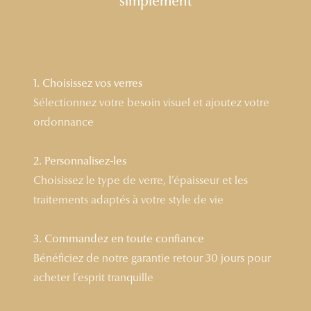
simplement
Lunettes 
Voir toute
Nos conse
1. Choisissez vos verres
Sélectionnez votre besoin visuel et ajoutez votre
Verres Tra
ordonnance
Comprend
2. Personnalisez-les
Comment c
Choisissez le type de verre, l’épaisseur et les
Quiz lunett
traitements adaptés à votre style de vie
Voir tous 
3. Commandez en toute confiance
Nos acce
Bénéficiez de notre garantie retour 30 jours pour
acheter l’esprit tranquille
Accessoire
Accessoire