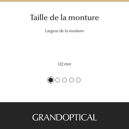
Tous nos a
Taille de la monture
Largeur de la monture
122 mm