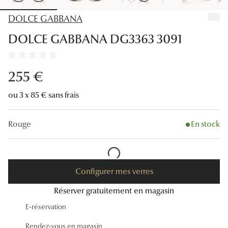
Lunettes
DOLCE GABBANA
Lunettes d
DOLCE GABBANA DG3363 3091
Lunettes 
Lunettes f
255 €
Lunettes d
ou 3 x 85 € sans frais
Lunettes 
Rouge
En stock
Formes
Rondes
Configurer mes verres
Rectangle
Réserver gratuitement en magasin
Hexagona
E-réservation
Carrées
Rendez-vous en magasin