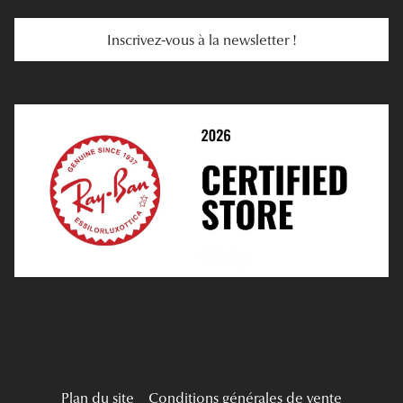
Services Web
Entretenir Ses Lentilles
Inscrivez-vous à la newsletter !
E-Réservation
Prescription De Lentilles
Prendre Rendez-Vous En Ligne
Choisir Ses Lentilles
Médiation
Verres Unifocaux
Verres Progressifs
Mes Premières Lunettes
Live Grand Regard
Plan du site
Conditions générales de vente