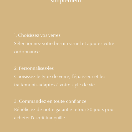
simplement
Lunettes 
Voir toute
Nos conse
1. Choisissez vos verres
Sélectionnez votre besoin visuel et ajoutez votre
Verres Tra
ordonnance
Comprend
2. Personnalisez-les
Comment c
Choisissez le type de verre, l’épaisseur et les
Quiz lunett
traitements adaptés à votre style de vie
Voir tous 
3. Commandez en toute confiance
Nos acce
Bénéficiez de notre garantie retour 30 jours pour
acheter l’esprit tranquille
Accessoire
Accessoire