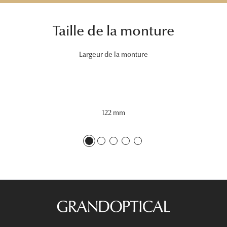
Tous nos a
Taille de la monture
Largeur de la monture
122 mm