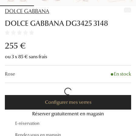
Lunettes
DOLCE GABBANA
Lunettes d
DOLCE GABBANA DG3425 3148
Lunettes 
Lunettes f
255 €
Lunettes d
ou 3 x 85 € sans frais
Lunettes 
Rose
En stock
Formes
Rondes
Configurer mes verres
Rectangle
Réserver gratuitement en magasin
Hexagona
E-réservation
Carrées
Rendez-vous en magasin