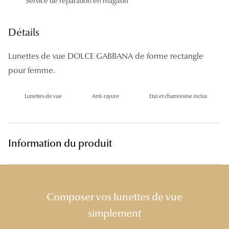
Service de réparation en magasin
Panthos
Pilotes
Détails
Marques
Lunettes de vue DOLCE GABBANA de forme rectangle
pour femme.
Lunettes 
Lunettes 
Lunettes de vue
Anti-rayure
Etui et chamoisine inclus
Lunettes 
Lunettes 
Information du produit
Lunettes d
Lunettes d
Composer vos lunettes de vue
Lunettes 
simplement
Lunettes 