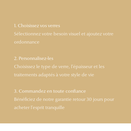
Lunettes 
Voir toute
1. Choisissez vos verres
Nos conse
Sélectionnez votre besoin visuel et ajoutez votre
ordonnance
Verres Tra
Comprend
2. Personnalisez-les
Choisissez le type de verre, l’épaisseur et les
Comment c
traitements adaptés à votre style de vie
Quiz lunett
3. Commandez en toute confiance
Voir tous 
Bénéficiez de notre garantie retour 30 jours pour
Nos acce
acheter l’esprit tranquille
Accessoire
Accessoire