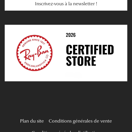
Inscrivez-vous à la newsletter !
E-Réservation
Prescription De Lentilles
Prendre Rendez-Vous En Ligne
Choisir Ses Lentilles
Médiation
Verres Unifocaux
Verres Progressifs
Mes Premières Lunettes
Live Grand Regard
Plan du site
Conditions générales de vente