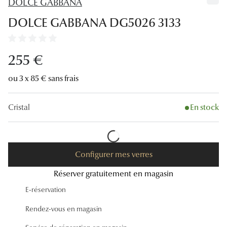
DOLCE GABBANA
Lunettes
DOLCE GABBANA DG5026 3133
Lunettes d
Lunettes 
255 €
Lunettes f
ou 3 x 85 € sans frais
Lunettes d
Cristal
En stock
Lunettes 
Formes
Rondes
Configurer mes verres
Réserver gratuitement en magasin
Rectangle
E-réservation
Hexagona
Rendez-vous en magasin
Carrées