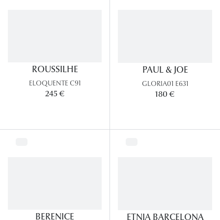
Lunettes
Lunettes d
Lunettes 
Lunettes f
ROUSSILHE
PAUL & JOE
ELOQUENTE C91
GLORIA01 E631
Lunettes d
245 €
180 €
Lunettes 
Formes
Rondes
Rectangle
Hexagona
Carrées
BERENICE
ETNIA BARCELONA