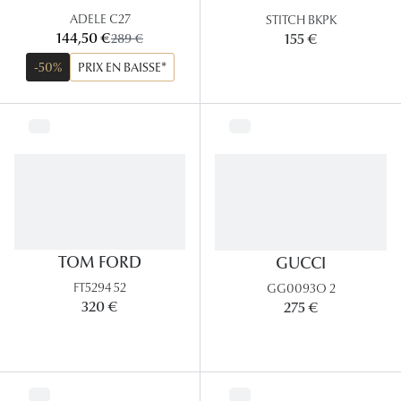
Panthos
ADELE C27
STITCH BKPK
maintenant:
144,50 €
ancien prix:
155 €
289 €
Pilotes
-50%
PRIX EN BAISSE*
Marques
Lunettes 
Lunettes 
Lunettes 
Lunettes 
TOM FORD
GUCCI
Lunettes d
FT5294 52
GG0093O 2
320 €
275 €
Lunettes d
Lunettes 
Lunettes 