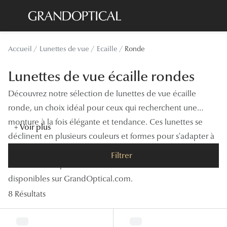
Passer
au
contenu
Lunettes de soleil
Toutes les
Accueil
Lunettes de vue
Ecaille
Ronde
principal
Sélection -20%
À LA UN
Lunettes de vue écaille rondes
Sélection -30%
Offres : J
Découvrez notre sélection de lunettes de vue écaille
Sélection -50%
Nos enga
ronde, un choix idéal pour ceux qui recherchent une
monture à la fois élégante et tendance. Ces lunettes se
Lunettes de vue
Innovatio
+ Voir plus
déclinent en plusieurs couleurs et formes pour s'adapter à
Sélection -20%
Examen de
tous les styles et besoins. Profitez de la qualité et du
Filtrer
Sélection -30%
confort offerts par les montures de lunettes écaille ronde
Onesight :
disponibles sur GrandOptical.com.
Sélection -50%
Catégori
8 Résultats
Lunettes 