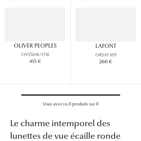
Lunettes 
Voir toute
Nos conse
OLIVER PEOPLES
LAFONT
Verres Tra
OV5504U 1741
ORSAY 619
Comprend
415 €
260 €
Comment c
Quiz lunett
Voir tous 
Vous avez vu 8 produits sur 8
Nos acce
Le charme intemporel des
Accessoire
lunettes de vue écaille ronde
Accessoire