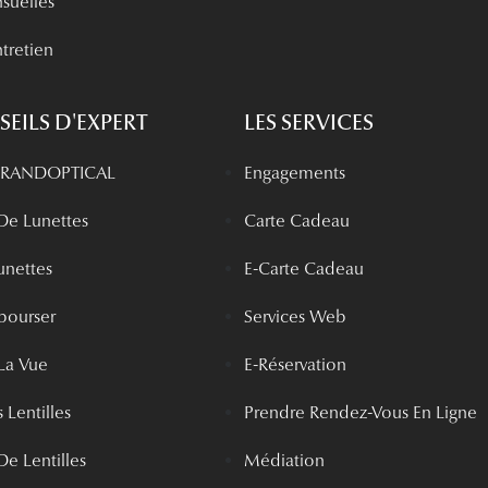
nsuelles
tretien
EILS D'EXPERT
LES SERVICES
 GRANDOPTICAL
Engagements
 De Lunettes
Carte Cadeau
unettes
E-Carte Cadeau
bourser
Services Web
La Vue
E-Réservation
 Lentilles
Prendre Rendez-Vous En Ligne
De Lentilles
Médiation