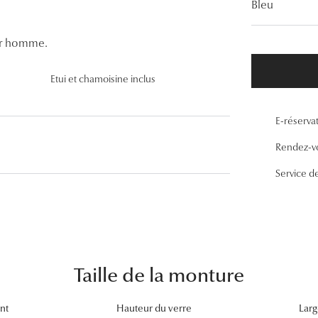
Bleu
Lunettes de vue Gucci
Lunettes de vue Chloé
ur homme.
Voir toutes les marques
Etui et chamoisine inclus
E-réserva
Rendez-v
Service d
Taille de la monture
nt
Hauteur du verre
Larg