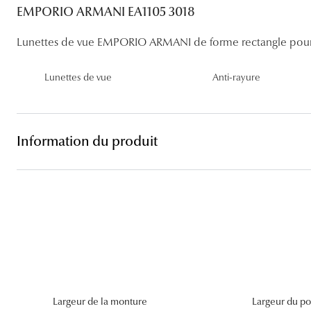
Lentilles sphériques
EMPORIO ARMANI EA1105 3018
Les troubles visuels
Carrées
Lunettes de vue femme
Lunettes de soleil femme
Lentilles toriques
Lunettes de vue EMPORIO ARMANI de forme rectangle po
Découvrir tous nos conseils
Panthos
Lunettes de vue homme
Lunettes de soleil homme
Lentilles progressives
Lunettes de vue
Anti-rayure
Pilotes
Lunettes de vue enfant
Lunettes de soleil enfant
Information du produit
Largeur de la monture
Largeur du po