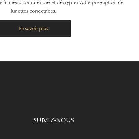
de à mieux comprendre et décrypter votre presciption de
lunettes correctrices.
En savoir plus
SUIVEZ-NOUS