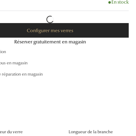
En stock
Accessoires audition
Tous nos accessoires
Configurer mes verres
Réserver gratuitement en magasin
tion
ous en magasin
e réparation en magasin
eur du verre
Longueur de la branche