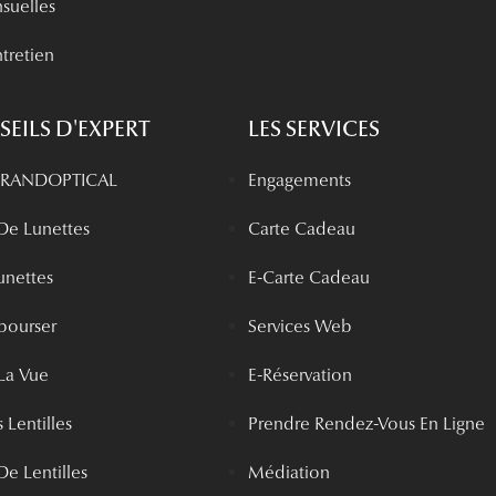
nsuelles
tretien
EILS D'EXPERT
LES SERVICES
 GRANDOPTICAL
Engagements
 De Lunettes
Carte Cadeau
unettes
E-Carte Cadeau
bourser
Services Web
La Vue
E-Réservation
 Lentilles
Prendre Rendez-Vous En Ligne
De Lentilles
Médiation