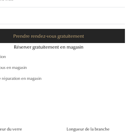
Accessoires audition
Tous nos accessoires
Prendre rendez-vous gratuitement
Réserver gratuitement en magasin
tion
ous en magasin
e réparation en magasin
eur du verre
Longueur de la branche