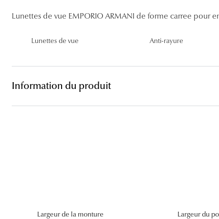
Lentilles sphériques
Lunettes de vue EMPORIO ARMANI de forme carree pour en
Les troubles visuels
Carrées
Lunettes de vue femme
Lunettes de soleil femme
Lentilles toriques
Découvrir tous nos conseils
Panthos
Lunettes de vue homme
Lunettes de soleil homme
Lentilles progressives
Lunettes de vue
Anti-rayure
Pilotes
Lunettes de vue enfant
Lunettes de soleil enfant
Information du produit
Largeur de la monture
Largeur du po