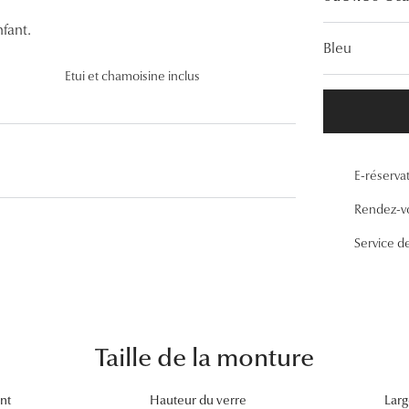
Lunettes de vue Gucci
fant.
Bleu
Lunettes de vue Chloé
Etui et chamoisine inclus
Voir toutes les marques
E-réserva
Rendez-v
Service d
Taille de la monture
nt
Hauteur du verre
Larg