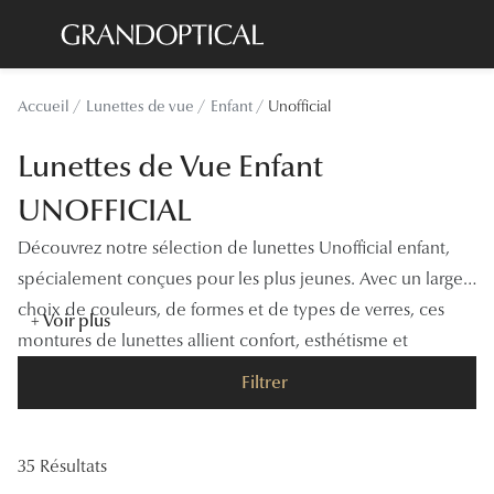
Passer
au
contenu
Lunettes de soleil
Toutes les
Accueil
Lunettes de vue
Enfant
Unofficial
principal
Sélection -20%
À LA UN
Lunettes de Vue Enfant
Sélection -30%
Offres : J
UNOFFICIAL
Sélection -50%
Nos enga
Découvrez notre sélection de lunettes Unofficial enfant,
Lunettes de vue
Innovatio
spécialement conçues pour les plus jeunes. Avec un large
Sélection -20%
choix de couleurs, de formes et de types de verres, ces
Examen de
+ Voir plus
montures de lunettes allient confort, esthétisme et
Sélection -30%
Onesight :
protection pour les yeux de vos enfants.
Filtrer
Sélection -50%
Catégori
Lunettes 
35 Résultats