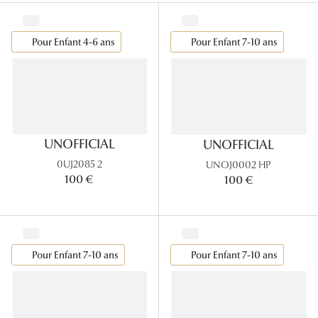
Lunettes
Lunettes d
Pour Enfant 4-6 ans
Pour Enfant 7-10 ans
Lunettes 
Lunettes f
Lunettes d
UNOFFICIAL
UNOFFICIAL
Lunettes 
0UJ2085 2
UNOJ0002 HP
100 €
100 €
Formes
Rondes
Rectangle
Pour Enfant 7-10 ans
Pour Enfant 7-10 ans
Hexagona
Carrées