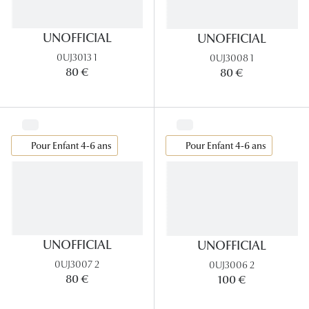
Panthos
UNOFFICIAL
UNOFFICIAL
Pilotes
0UJ3013 1
0UJ3008 1
80 €
80 €
Marques
Lunettes 
Lunettes 
Pour Enfant 4-6 ans
Pour Enfant 4-6 ans
Lunettes 
Lunettes 
Lunettes d
Lunettes d
UNOFFICIAL
UNOFFICIAL
0UJ3007 2
0UJ3006 2
Lunettes 
80 €
100 €
Lunettes 