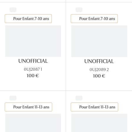
Lunettes 
Voir toute
Pour Enfant 7-10 ans
Pour Enfant 7-10 ans
Nos conse
Verres Tra
Comprend
UNOFFICIAL
UNOFFICIAL
Comment c
0UJ2087 1
0UJ2089 2
100 €
100 €
Quiz lunett
Voir tous 
Nos acce
Pour Enfant 11-13 ans
Pour Enfant 11-13 ans
Accessoire
Accessoire