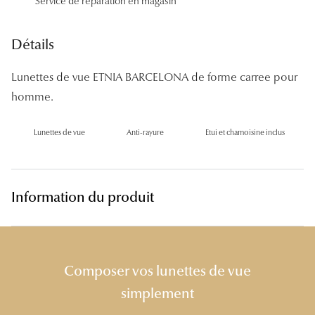
Service de réparation en magasin
Panthos
Pilotes
Détails
Marques
Lunettes de vue ETNIA BARCELONA de forme carree pour
homme.
Lunettes 
Lunettes 
Lunettes de vue
Anti-rayure
Etui et chamoisine inclus
Lunettes 
Lunettes 
Information du produit
Lunettes d
Lunettes d
Composer vos lunettes de vue
Lunettes 
simplement
Lunettes 