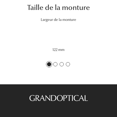
Taille de la monture
Tous nos a
Largeur de la monture
122 mm