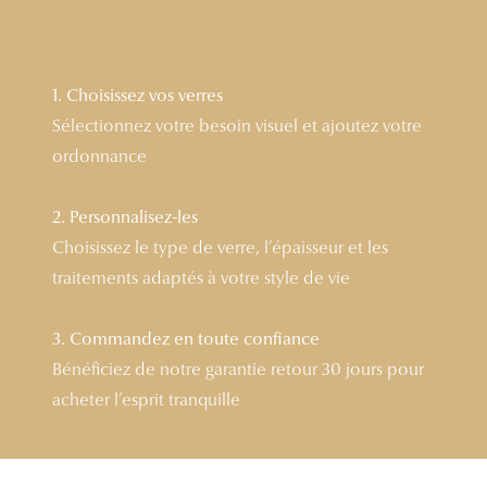
Lunettes 
Voir toute
1. Choisissez vos verres
Nos conse
Sélectionnez votre besoin visuel et ajoutez votre
ordonnance
Verres Tra
Comprend
2. Personnalisez-les
Choisissez le type de verre, l’épaisseur et les
Comment c
traitements adaptés à votre style de vie
Quiz lunett
3. Commandez en toute confiance
Voir tous 
Bénéficiez de notre garantie retour 30 jours pour
Nos acce
acheter l’esprit tranquille
Accessoire
Accessoire