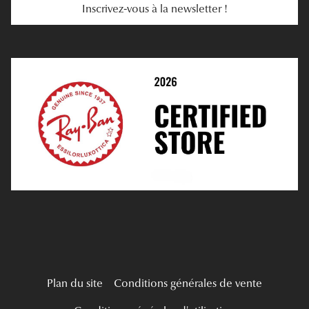
Inscrivez-vous à la newsletter !
E-Réservation
Prescription De Lentilles
Prendre Rendez-Vous En Ligne
Choisir Ses Lentilles
Médiation
Verres Unifocaux
Verres Progressifs
Mes Premières Lunettes
Live Grand Regard
Plan du site
Conditions générales de vente