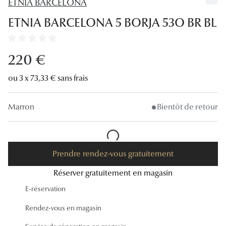
ETNIA BARCELONA
Lunettes
ETNIA BARCELONA 5 BORJA 53O BR BL
Lunettes d
Lunettes 
220 €
Lunettes f
ou 3 x 73,33 € sans frais
Lunettes d
Marron
Bientôt de retour
Lunettes 
Formes
Rondes
Prendre rendez-vous gratuitement
Réserver gratuitement en magasin
Rectangle
E-réservation
Hexagona
Rendez-vous en magasin
Carrées