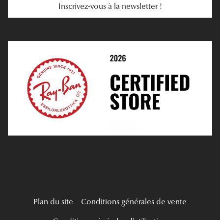
Inscrivez-vous à la newsletter !
E-Réservation
Prescription De Lentilles
Prendre Rendez-Vous En Ligne
Choisir Ses Lentilles
Médiation
Verres Unifocaux
Verres Progressifs
Mes Premières Lunettes
Live Grand Regard
Plan du site
Conditions générales de vente