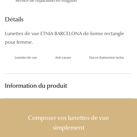
Service de réparation en magasin
Panthos
Pilotes
Détails
Marques
Lunettes de vue ETNIA BARCELONA de forme rectangle
pour femme.
Lunettes 
Lunettes 
Lunettes de vue
Anti-rayure
Etui et chamoisine inclus
Lunettes 
Lunettes 
Information du produit
Lunettes d
Lunettes d
Composer vos lunettes de vue
Lunettes 
simplement
Lunettes 