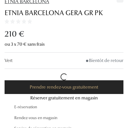
ETNIA BARCELONA
Lunettes
ETNIA BARCELONA GERA GR PK
Lunettes d
Lunettes 
210 €
Lunettes f
ou 3 x 70 € sans frais
Lunettes d
Vert
Bientôt de retour
Lunettes 
Formes
Rondes
Prendre rendez-vous gratuitement
Réserver gratuitement en magasin
Rectangle
E-réservation
Hexagona
Rendez-vous en magasin
Carrées