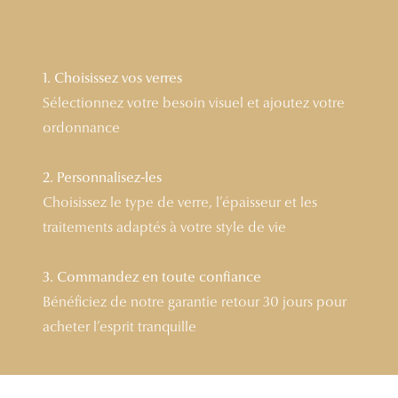
Lunettes 
Voir toute
1. Choisissez vos verres
Nos conse
Sélectionnez votre besoin visuel et ajoutez votre
ordonnance
Verres Tra
Comprend
2. Personnalisez-les
Choisissez le type de verre, l’épaisseur et les
Comment c
traitements adaptés à votre style de vie
Quiz lunett
3. Commandez en toute confiance
Voir tous 
Bénéficiez de notre garantie retour 30 jours pour
Nos acce
acheter l’esprit tranquille
Accessoire
Accessoire