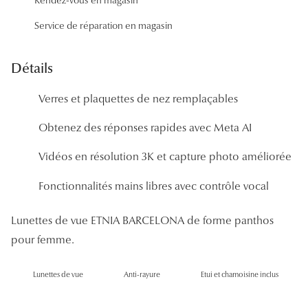
Panthos
Service de réparation en magasin
Pilotes
Détails
Marques
Verres et plaquettes de nez remplaçables
Lunettes 
Obtenez des réponses rapides avec Meta AI
Lunettes 
Vidéos en résolution 3K et capture photo améliorée
Lunettes 
Lunettes 
Fonctionnalités mains libres avec contrôle vocal
Lunettes d
Lunettes de vue ETNIA BARCELONA de forme panthos
pour femme.
Lunettes d
Lunettes 
Lunettes de vue
Anti-rayure
Etui et chamoisine inclus
Lunettes 