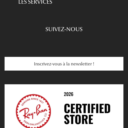
LES SERVICES
Prescription De Lunettes
Engagements
Choisir Ses Lunettes
SUIVEZ-NOUS
Carte Cadeau
Se Faire Rembourser
E-Carte Cadeau
Troubles De La Vue
Services Web
Entretenir Ses Lentilles
Inscrivez-vous à la newsletter !
E-Réservation
Prescription De Lentilles
Prendre Rendez-Vous En Ligne
Choisir Ses Lentilles
Médiation
Verres Unifocaux
Verres Progressifs
Mes Premières Lunettes