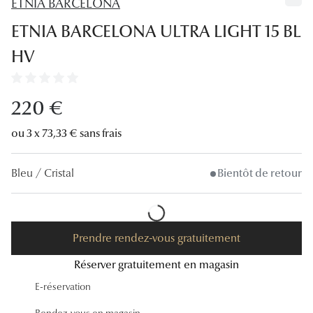
ETNIA BARCELONA
Lunettes
ETNIA BARCELONA ULTRA LIGHT 15 BL
Lunettes d
HV
Lunettes 
Lunettes f
220 €
Lunettes d
ou 3 x 73,33 € sans frais
Lunettes 
Bleu / Cristal
Bientôt de retour
Formes
Rondes
Prendre rendez-vous gratuitement
Rectangle
Réserver gratuitement en magasin
Hexagona
E-réservation
Carrées
Rendez-vous en magasin