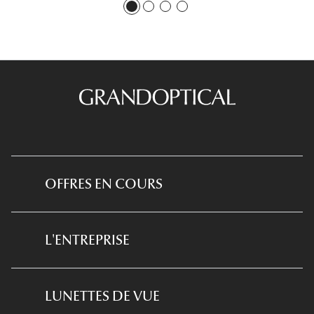
OFFRES EN COURS
*Conditions des offres en cours
L'ENTREPRISE
*
Conditions des offres examen de la vue
et équipement optique
Qui sommes-nous ?
LUNETTES DE VUE
*Conditions de l'offre ma box
Notre expertise santé visuelle