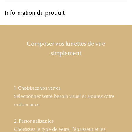
Lunettes 
Information du produit
Voir toute
Nos conse
Composer vos lunettes de vue
Verres Tra
simplement
Comprend
Comment c
Quiz lunett
1. Choisissez vos verres
Voir tous 
Sélectionnez votre besoin visuel et ajoutez votre
ordonnance
Nos acce
Accessoire
2. Personnalisez-les
Choisissez le type de verre, l’épaisseur et les
Accessoire