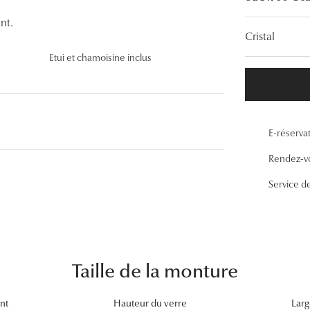
Lunettes de vue Gucci
nt.
Cristal
Lunettes de vue Chloé
Etui et chamoisine inclus
Voir toutes les marques
E-réserva
Rendez-v
Service d
Taille de la monture
nt
Hauteur du verre
Larg