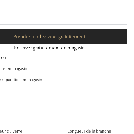
Accessoires audition
Tous nos accessoires
Prendre rendez-vous gratuitement
Réserver gratuitement en magasin
tion
ous en magasin
e réparation en magasin
eur du verre
Longueur de la branche