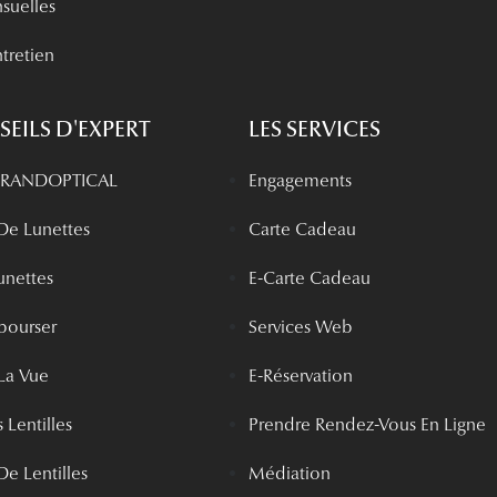
nsuelles
tretien
EILS D'EXPERT
LES SERVICES
 GRANDOPTICAL
Engagements
 De Lunettes
Carte Cadeau
unettes
E-Carte Cadeau
bourser
Services Web
La Vue
E-Réservation
 Lentilles
Prendre Rendez-Vous En Ligne
De Lentilles
Médiation