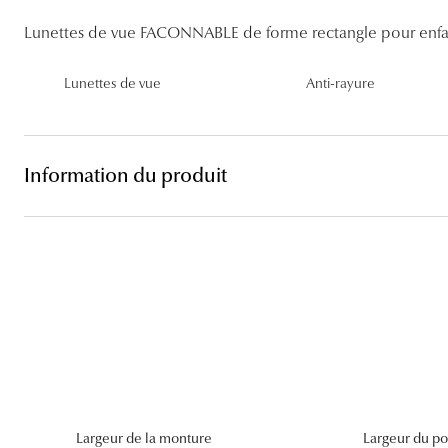
Lentilles sphériques
Lunettes de vue FACONNABLE de forme rectangle pour enfa
Les troubles visuels
Carrées
Lunettes de vue femme
Lunettes de soleil femme
Lentilles toriques
Découvrir tous nos conseils
Panthos
Lunettes de vue homme
Lunettes de soleil homme
Lentilles progressives
Lunettes de vue
Anti-rayure
Pilotes
Lunettes de vue enfant
Lunettes de soleil enfant
Information du produit
Largeur de la monture
Largeur du po