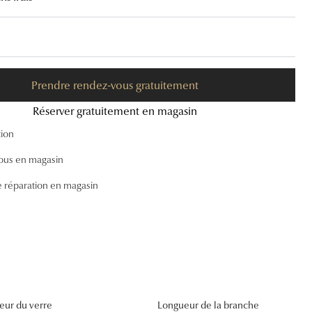
Accessoires audition
Tous nos accessoires
Prendre rendez-vous gratuitement
Réserver gratuitement en magasin
tion
ous en magasin
e réparation en magasin
eur du verre
Longueur de la branche