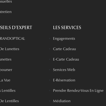
nsuelles
tretien
EILS D'EXPERT
LES SERVICES
 GRANDOPTICAL
Engagements
 De Lunettes
Carte Cadeau
unettes
E-Carte Cadeau
bourser
Services Web
La Vue
E-Réservation
 Lentilles
Prendre Rendez-Vous En Ligne
De Lentilles
Médiation