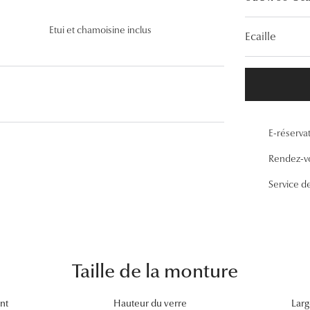
Lunettes de vue Gucci
Etui et chamoisine inclus
Ecaille
Lunettes de vue Chloé
Voir toutes les marques
E-réserva
Rendez-v
Service d
Taille de la monture
nt
Hauteur du verre
Larg