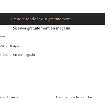
Accessoires audition
Tous nos accessoires
Prendre rendez-vous gratuitement
Réserver gratuitement en magasin
tion
ous en magasin
e réparation en magasin
eur du verre
Longueur de la branche