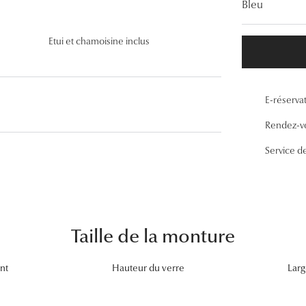
Bleu
Lunettes de vue Gucci
Lunettes de vue Chloé
Etui et chamoisine inclus
Voir toutes les marques
E-réserva
Rendez-v
Service d
Taille de la monture
nt
Hauteur du verre
Larg