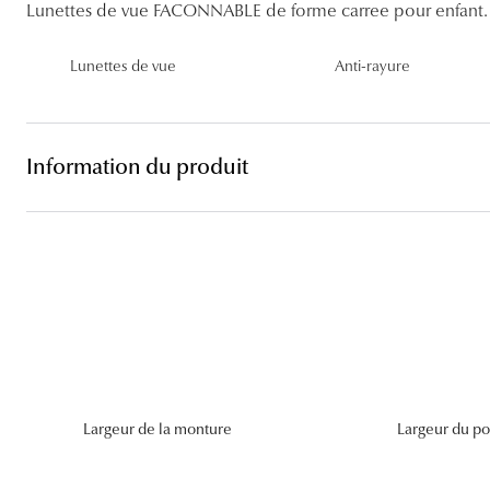
Lentilles sphériques
Lunettes de vue FACONNABLE de forme carree pour enfant.
Les troubles visuels
Carrées
Lunettes de vue femme
Lunettes de soleil femme
Lentilles toriques
Lunettes de vue
Anti-rayure
Découvrir tous nos conseils
Panthos
Lunettes de vue homme
Lunettes de soleil homme
Lentilles progressives
Pilotes
Lunettes de vue enfant
Lunettes de soleil enfant
Information du produit
Largeur de la monture
Largeur du po