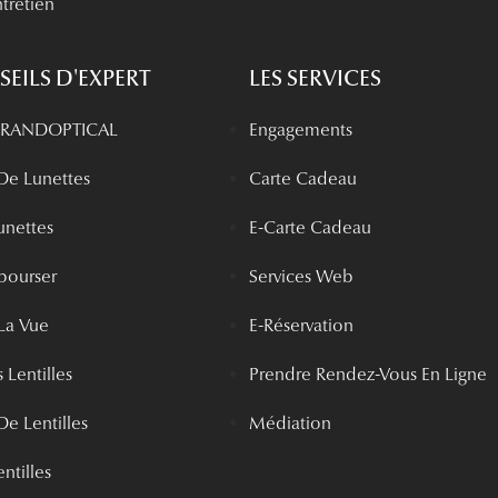
tretien
EILS D'EXPERT
LES SERVICES
 GRANDOPTICAL
Engagements
 De Lunettes
Carte Cadeau
unettes
E-Carte Cadeau
bourser
Services Web
La Vue
E-Réservation
 Lentilles
Prendre Rendez-Vous En Ligne
De Lentilles
Médiation
ntilles