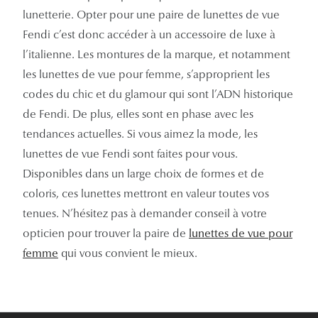
Panthos
lunetterie. Opter pour une paire de lunettes de vue
Fendi c’est donc accéder à un accessoire de luxe à
Pilotes
l’italienne. Les montures de la marque, et notamment
les lunettes de vue pour femme, s’approprient les
Marques
codes du chic et du glamour qui sont l’ADN historique
Lunettes 
de Fendi. De plus, elles sont en phase avec les
tendances actuelles. Si vous aimez la mode, les
Lunettes 
lunettes de vue Fendi sont faites pour vous.
Lunettes 
Disponibles dans un large choix de formes et de
Lunettes 
coloris, ces lunettes mettront en valeur toutes vos
tenues. N’hésitez pas à demander conseil à votre
Lunettes d
opticien pour trouver la paire de
lunettes de vue pour
Lunettes d
femme
qui vous convient le mieux.
Lunettes 
Lunettes 