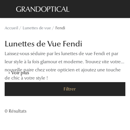
Passer
au
contenu
Lunettes de soleil
Toutes les
Accueil
Lunettes de vue
Fendi
principal
Sélection -20%
À LA UN
Lunettes de Vue Fendi
Sélection -30%
Offres : J
Laissez-vous séduire par les lunettes de vue Fendi et par
Sélection -50%
Nos enga
leur style à la fois glamour et moderne. Trouvez vite votre
nouvelle paire chez votre opticien et ajoutez une touche
Lunettes de vue
Innovatio
+ Voir plus
de chic à votre style !
Sélection -20%
Examen de
Filtrer
Sélection -30%
Onesight :
Sélection -50%
Catégori
0 Résultats
Lunettes 