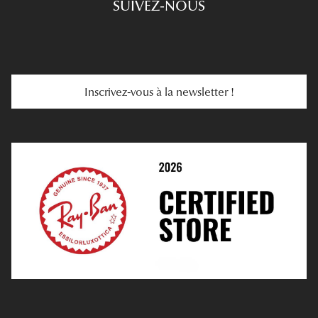
SUIVEZ-NOUS
Carte Cadeau
Se Faire Rembourser
E-Carte Cadeau
Troubles De La Vue
Services Web
Entretenir Ses Lentilles
Inscrivez-vous à la newsletter !
E-Réservation
Prescription De Lentilles
Prendre Rendez-Vous En Ligne
Choisir Ses Lentilles
Médiation
Verres Unifocaux
Verres Progressifs
Mes Premières Lunettes
Live Grand Regard