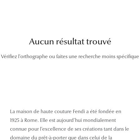
Lunettes
Lunettes d
Lunettes 
Aucun résultat trouvé
Lunettes f
Lunettes d
Vérifiez l'orthographe ou faites une recherche moins spécifique
Lunettes 
Formes
Rondes
Rectangle
La maison de haute couture Fendi a été fondée en
1925 à Rome. Elle est aujourd’hui mondialement
Hexagona
connue pour l’excellence de ses créations tant dans le
Carrées
domaine du prêt-à-porter que dans celui de la