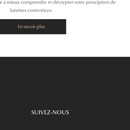
de à mieux comprendre et décrypter votre presciption de
lunettes correctrices.
En savoir plus
SUIVEZ-NOUS