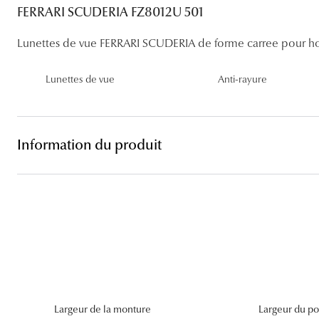
Lentilles sphériques
FERRARI SCUDERIA FZ8012U 501
Les troubles visuels
Carrées
Lunettes de vue femme
Lunettes de soleil femme
Lentilles toriques
Lunettes de vue FERRARI SCUDERIA de forme carree pour 
Découvrir tous nos conseils
Panthos
Lunettes de vue homme
Lunettes de soleil homme
Lentilles progressives
Lunettes de vue
Anti-rayure
Pilotes
Lunettes de vue enfant
Lunettes de soleil enfant
Information du produit
Largeur de la monture
Largeur du po