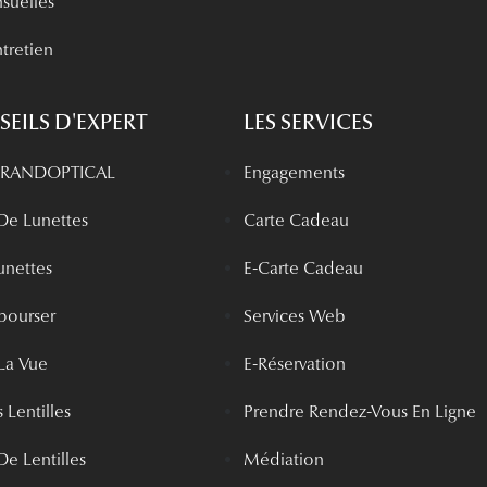
nsuelles
tretien
EILS D'EXPERT
LES SERVICES
 GRANDOPTICAL
Engagements
 De Lunettes
Carte Cadeau
unettes
E-Carte Cadeau
bourser
Services Web
La Vue
E-Réservation
 Lentilles
Prendre Rendez-Vous En Ligne
De Lentilles
Médiation