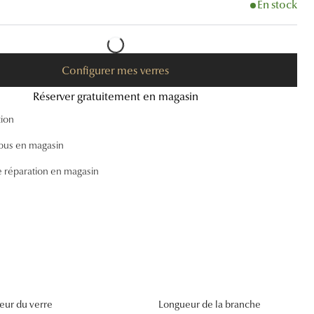
En stock
Accessoires audition
Tous nos accessoires
Configurer mes verres
Réserver gratuitement en magasin
tion
ous en magasin
e réparation en magasin
eur du verre
Longueur de la branche