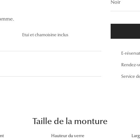
Noir
Lunettes de vue Gucci
Lunettes de vue Chloé
homme.
Voir toutes les marques
Etui et chamoisine inclus
E-réserva
Rendez-v
Service d
Taille de la monture
nt
Hauteur du verre
Larg