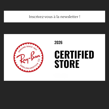
Troubles De La Vue
Services Web
Entretenir Ses Lentilles
Inscrivez-vous à la newsletter !
E-Réservation
Prescription De Lentilles
Prendre Rendez-Vous En Ligne
Choisir Ses Lentilles
Médiation
Verres Unifocaux
Verres Progressifs
Mes Premières Lunettes
Live Grand Regard