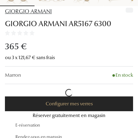
Lunettes
GIORGIO ARMANI
Lunettes d
GIORGIO ARMANI AR5167 6300
Lunettes 
Lunettes f
365 €
Lunettes d
ou 3 x 121,67 € sans frais
Lunettes 
Marron
En stock
Formes
Rondes
Configurer mes verres
Rectangle
Réserver gratuitement en magasin
Hexagona
E-réservation
Carrées
Rendez-vous en magasin