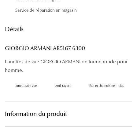
Panthos
Service de réparation en magasin
Pilotes
Détails
Marques
Lunettes 
GIORGIO ARMANI AR5167 6300
Lunettes 
Lunettes de vue GIORGIO ARMANI de forme ronde pour
Lunettes 
homme.
Lunettes 
Lunettes de vue
Anti-rayure
Etui et chamoisine inclus
Lunettes d
Lunettes d
Information du produit
Lunettes 
Lunettes 