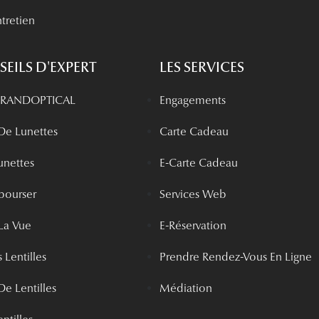
tretien
EILS D'EXPERT
LES SERVICES
 GRANDOPTICAL
Engagements
 De Lunettes
Carte Cadeau
unettes
E-Carte Cadeau
bourser
Services Web
La Vue
E-Réservation
 Lentilles
Prendre Rendez-Vous En Ligne
De Lentilles
Médiation