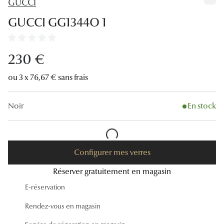
GUCCI
Lunettes
GUCCI GG1344O 1
Lunettes d
Lunettes 
230 €
Lunettes f
ou 3 x 76,67 € sans frais
Lunettes d
Noir
En stock
Lunettes 
Formes
Rondes
Configurer mes verres
Réserver gratuitement en magasin
Rectangle
E-réservation
Hexagona
Rendez-vous en magasin
Carrées