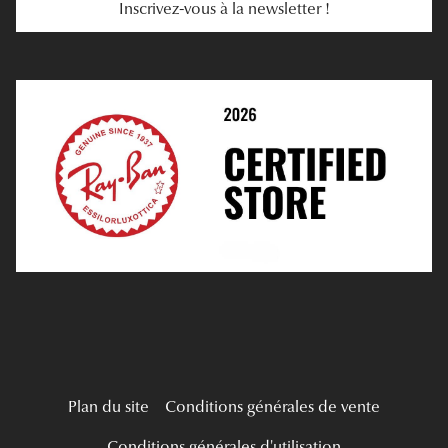
Inscrivez-vous à la newsletter !
E-Réservation
Prescription De Lentilles
Prendre Rendez-Vous En Ligne
Choisir Ses Lentilles
Médiation
Verres Unifocaux
Verres Progressifs
Mes Premières Lunettes
Live Grand Regard
Plan du site
Conditions générales de vente
Conditions générales d'utilisation