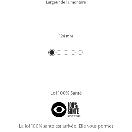
Largeur de la monture
Lunettes 
Voir toute
Nos conse
124 mm
Verres Tra
Comprend
Comment c
Quiz lunett
Voir tous 
Loi 100% Santé
Nos acce
Accessoire
La loi 100% santé est arrivée. Elle vous permet
Accessoire