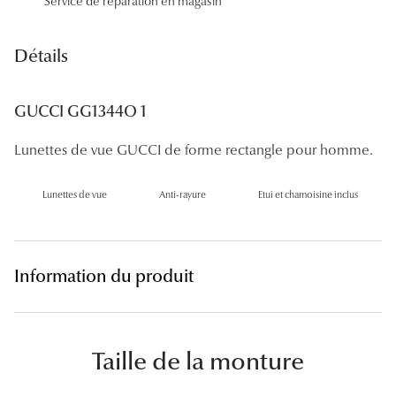
Service de réparation en magasin
Panthos
Pilotes
Détails
Marques
GUCCI GG1344O 1
Lunettes 
Lunettes de vue GUCCI de forme rectangle pour homme.
Lunettes 
Lunettes de vue
Anti-rayure
Etui et chamoisine inclus
Lunettes 
Lunettes 
Lunettes d
Information du produit
Lunettes d
Lunettes 
Taille de la monture
Lunettes 