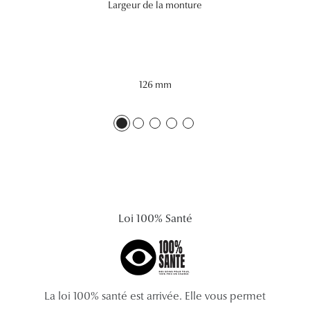
Largeur de la monture
Lunettes 
Voir toute
Nos conse
126 mm
Verres Tra
Comprend
Comment c
Quiz lunett
Voir tous 
Loi 100% Santé
Nos acce
Accessoire
La loi 100% santé est arrivée. Elle vous permet
Accessoire