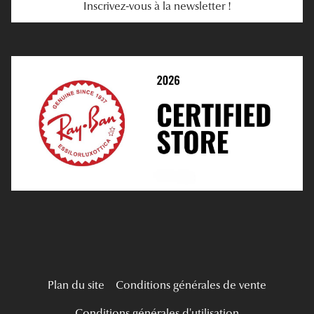
Inscrivez-vous à la newsletter !
E-Réservation
Prescription De Lentilles
Prendre Rendez-Vous En Ligne
Choisir Ses Lentilles
Médiation
Verres Unifocaux
Verres Progressifs
Mes Premières Lunettes
Live Grand Regard
Plan du site
Conditions générales de vente
Conditions générales d'utilisation