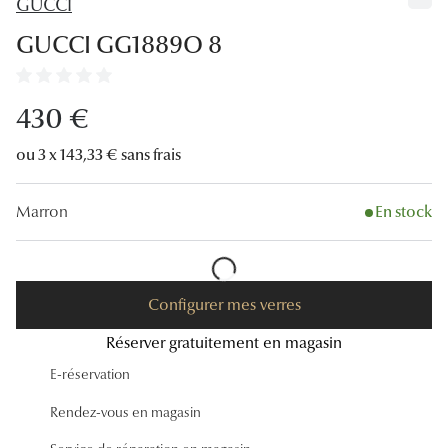
GUCCI
Lunettes
GUCCI GG1889O 8
Lunettes d
Lunettes 
430 €
Lunettes f
ou 3 x 143,33 € sans frais
Lunettes d
Marron
En stock
Lunettes 
Formes
Rondes
Configurer mes verres
Réserver gratuitement en magasin
Rectangle
E-réservation
Hexagona
Rendez-vous en magasin
Carrées