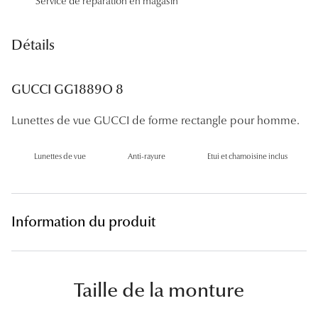
Service de réparation en magasin
Panthos
Pilotes
Détails
Marques
GUCCI GG1889O 8
Lunettes 
Lunettes de vue GUCCI de forme rectangle pour homme.
Lunettes 
Lunettes de vue
Anti-rayure
Etui et chamoisine inclus
Lunettes 
Lunettes 
Lunettes d
Information du produit
Lunettes d
Lunettes 
Taille de la monture
Lunettes 