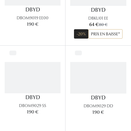
Panthos
DBYD
DBYD
Pilotes
DBOM9019 EE00
DBKU01 EE
maintenant:
190 €
64 €
ancien prix:
80 €
Marques
-20%
PRIX EN BAISSE*
Lunettes 
Lunettes 
Lunettes 
Lunettes 
Lunettes d
DBYD
DBYD
Lunettes d
DBOM9029 SS
DBOM9029 DD
190 €
190 €
Lunettes 
Lunettes 