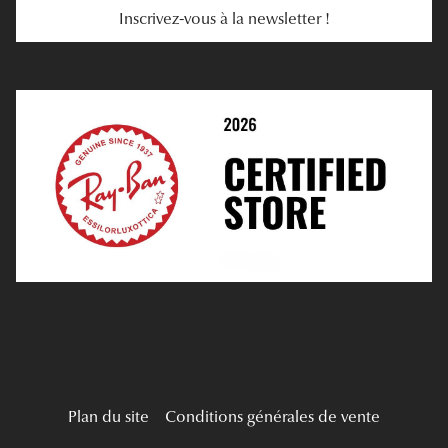
Inscrivez-vous à la newsletter !
E-Réservation
Prescription De Lentilles
Prendre Rendez-Vous En Ligne
Choisir Ses Lentilles
Médiation
Verres Unifocaux
Verres Progressifs
Mes Premières Lunettes
Live Grand Regard
Plan du site
Conditions générales de vente