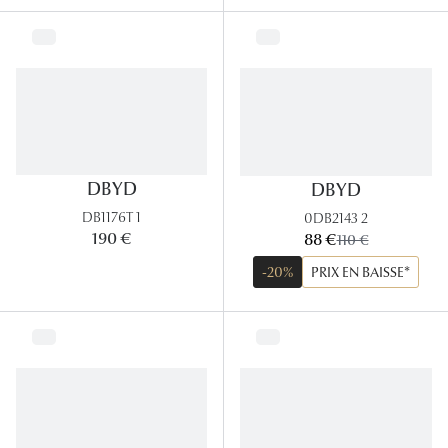
DBYD
DBYD
DB1176T 1
0DB2143 2
maintenant:
190 €
88 €
ancien prix:
110 €
-20%
PRIX EN BAISSE*