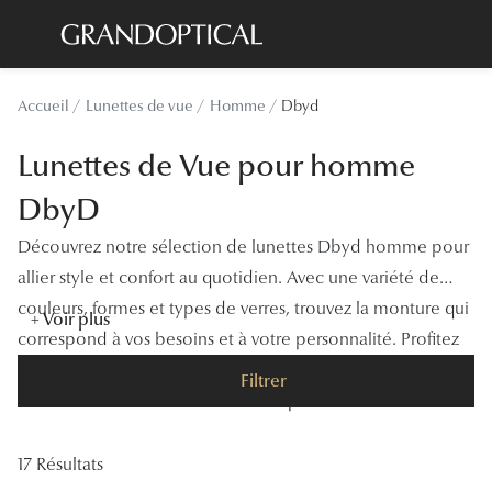
Passer
au
contenu
Lunettes de soleil
Toutes les
Accueil
Lunettes de vue
Homme
Dbyd
principal
Sélection -20%
À LA UN
Lunettes de Vue pour homme
Sélection -30%
Offres : J
DbyD
Sélection -50%
Nos enga
Découvrez notre sélection de lunettes Dbyd homme pour
Lunettes de vue
Innovatio
allier style et confort au quotidien. Avec une variété de
Sélection -20%
couleurs, formes et types de verres, trouvez la monture qui
Examen de
+ Voir plus
correspond à vos besoins et à votre personnalité. Profitez
Sélection -30%
Onesight :
de la qualité et du savoir-faire de GrandOptical pour vous
Filtrer
Sélection -50%
offrir des lunettes tendances et adaptées à votre vue.
Catégori
Lunettes 
17 Résultats