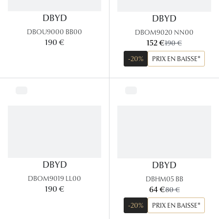
DBYD
DBYD
Tous nos a
DBOU9000 BB00
DBOM9020 NN00
maintenant:
190 €
152 €
ancien prix:
190 €
-20%
PRIX EN BAISSE*
DBYD
DBYD
DBOM9019 LL00
DBHM05 BB
maintenant:
190 €
64 €
ancien prix:
80 €
-20%
PRIX EN BAISSE*