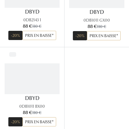
DBYD
DBYD
0DB2143 1
0DB1011 GX00
maintenant:
maintenant:
88 €
ancien prix:
88 €
ancien prix:
110 €
110 €
-20%
PRIX EN BAISSE*
-20%
PRIX EN BAISSE*
DBYD
0DB1011 BX00
maintenant:
88 €
ancien prix:
110 €
-20%
PRIX EN BAISSE*